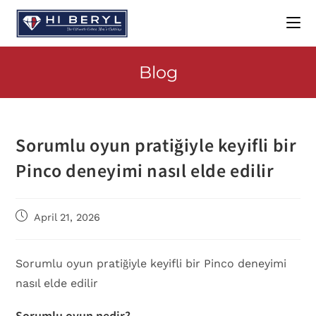
Blog
Sorumlu oyun pratiğiyle keyifli bir
Pinco deneyimi nasıl elde edilir
April 21, 2026
Sorumlu oyun pratiğiyle keyifli bir Pinco deneyimi
nasıl elde edilir