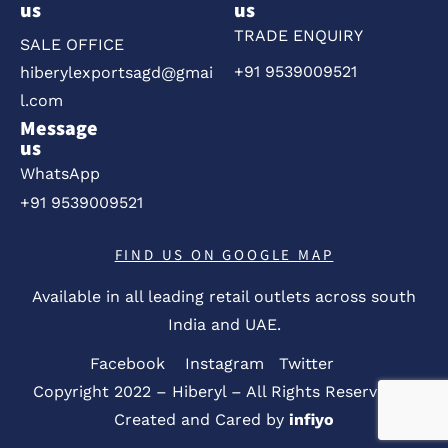
us
us
TRADE ENQUIRY
SALE OFFICE
+91 9539009521
hiberylexportsagd@gmai
l.com
Message
us
WhatsApp
+91 9539009521
FIND US ON GOOGLE MAP
Available in all leading retail outlets across south
India and UAE.
Facebook
Instagram
Twitter
Copyright 2022 – Hiberyl – All Rights Reserved. –
Created and Cared by
infiyo