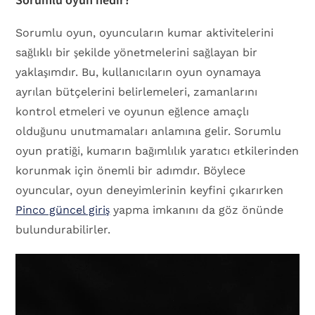
Sorumlu oyun nedir?
Sorumlu oyun, oyuncuların kumar aktivitelerini
sağlıklı bir şekilde yönetmelerini sağlayan bir
yaklaşımdır. Bu, kullanıcıların oyun oynamaya
ayrılan bütçelerini belirlemeleri, zamanlarını
kontrol etmeleri ve oyunun eğlence amaçlı
olduğunu unutmamaları anlamına gelir. Sorumlu
oyun pratiği, kumarın bağımlılık yaratıcı etkilerinden
korunmak için önemli bir adımdır. Böylece
oyuncular, oyun deneyimlerinin keyfini çıkarırken
Pinco güncel giriş
yapma imkanını da göz önünde
bulundurabilirler.