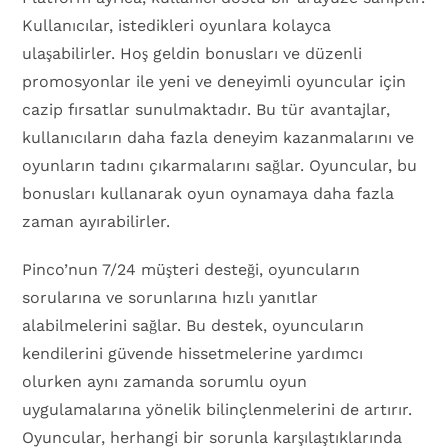
Kullanıcılar, istedikleri oyunlara kolayca
ulaşabilirler. Hoş geldin bonusları ve düzenli
promosyonlar ile yeni ve deneyimli oyuncular için
cazip fırsatlar sunulmaktadır. Bu tür avantajlar,
kullanıcıların daha fazla deneyim kazanmalarını ve
oyunların tadını çıkarmalarını sağlar. Oyuncular, bu
bonusları kullanarak oyun oynamaya daha fazla
zaman ayırabilirler.
Pinco’nun 7/24 müşteri desteği, oyuncuların
sorularına ve sorunlarına hızlı yanıtlar
alabilmelerini sağlar. Bu destek, oyuncuların
kendilerini güvende hissetmelerine yardımcı
olurken aynı zamanda sorumlu oyun
uygulamalarına yönelik bilinçlenmelerini de artırır.
Oyuncular, herhangi bir sorunla karşılaştıklarında