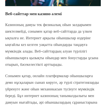
Веб-сайттар мен казино әлемі
Казиноның дамуы тек физикалық ойын залдарымен
шектелмейді, сонымен қатар веб-сайттарда да үлкен
ықпалға ие. Интернет арқылы ойыншылар өздеріне
ыңғайлы кез келген уақытта ойындарды таңдауға
мүмкіндік алады. Веб-сайттардың алуан түрлілігі
ойыншыларға қызықты ойындар мен бонустарды ұсына
отырып, бәсекелестікті арттырады.
Сонымен қатар, онлайн платформалар ойыншыларға
демо нұсқаларын сынап көруге, әр түрлі стратегияларды
үйренуге және ойын механикасын түсінуге мүмкіндік
береді. Бұл интернет казиноның танымалдылығы мен
дамуын нығайтады, әрі ойыншылардың сұраныстарына