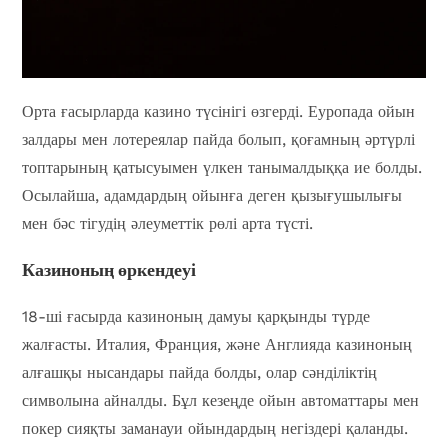
Орта ғасырларда казино түсінігі өзгерді. Еуропада ойын
залдары мен лотереялар пайда болып, қоғамның әртүрлі
топтарының қатысуымен үлкен танымалдыққа ие болды.
Осылайша, адамдардың ойынға деген қызығушылығы
мен бәс тігудің әлеуметтік рөлі арта түсті.
Казиноның өркендеуі
18-ші ғасырда казиноның дамуы қарқынды түрде
жалғасты. Италия, Франция, және Англияда казиноның
алғашқы нысандары пайда болды, олар сәнділіктің
символына айналды. Бұл кезеңде ойын автоматтары мен
покер сияқты заманауи ойындардың негіздері қаланды.