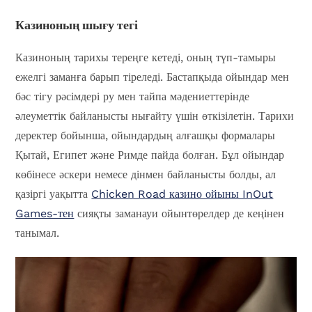
Казиноның шығу тегі
Казиноның тарихы тереңге кетеді, оның түп-тамыры
ежелгі заманға барып тіреледі. Бастапқыда ойындар мен
бәс тігу рәсімдері ру мен тайпа мәдениеттерінде
әлеуметтік байланысты нығайту үшін өткізілетін. Тарихи
деректер бойынша, ойындардың алғашқы формалары
Қытай, Египет және Римде пайда болған. Бұл ойындар
көбінесе әскери немесе дінмен байланысты болды, ал
қазіргі уақытта
Chicken Road казино ойыны InOut
Games-тен
сияқты заманауи ойынтөрелдер де кеңінен
танымал.