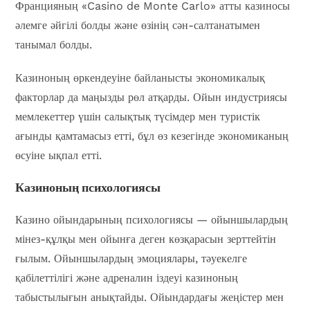
Францияның «Casino de Monte Carlo» атты казиносы
әлемге әйгілі болды және өзінің сән-салтанатымен
танымал болды.
Казиноның өркендеуіне байланысты экономикалық
факторлар да маңызды рөл атқарды. Ойын индустриясы
мемлекеттер үшін салықтық түсімдер мен туристік
ағынды қамтамасыз етті, бұл өз кезегінде экономиканың
өсуіне ықпал етті.
Казиноның психологиясы
Казино ойындарының психологиясы — ойыншылардың
мінез-құлқы мен ойынға деген көзқарасын зерттейтін
ғылым. Ойыншылардың эмоциялары, тәуекелге
қабілеттілігі және адреналин іздеуі казиноның
табыстылығын анықтайды. Ойындардағы жеңістер мен