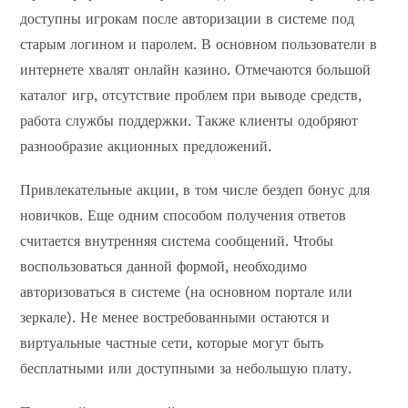
доступны игрокам после авторизации в системе под
старым логином и паролем. В основном пользователи в
интернете хвалят онлайн казино. Отмечаются большой
каталог игр, отсутствие проблем при выводе средств,
работа службы поддержки. Также клиенты одобряют
разнообразие акционных предложений.
Привлекательные акции, в том числе бездеп бонус для
новичков. Еще одним способом получения ответов
считается внутренняя система сообщений. Чтобы
воспользоваться данной формой, необходимо
авторизоваться в системе (на основном портале или
зеркале). Не менее востребованными остаются и
виртуальные частные сети, которые могут быть
бесплатными или доступными за небольшую плату.