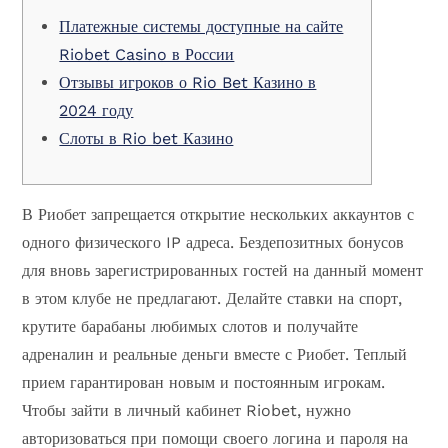
Платежные системы доступные на сайте
Riobet Casino в России
Отзывы игроков о Rio Bet Казино в
2024 году
Слоты в Rio bet Казино
В Риобет запрещается открытие нескольких аккаунтов с
одного физического IP адреса. Бездепозитных бонусов
для вновь зарегистрированных гостей на данный момент
в этом клубе не предлагают. Делайте ставки на спорт,
крутите барабаны любимых слотов и получайте
адреналин и реальные деньги вместе с Риобет. Теплый
прием гарантирован новым и постоянным игрокам.
Чтобы зайти в личный кабинет Riobet, нужно
авторизоваться при помощи своего логина и пароля на