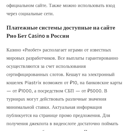
официальном сайте. Также можно использовать вход
через социальные сети.
Платежные системы доступные на сайте
Рио Бет Casino в России
Казино «Риобет» располагает играми от известных
мировых разработчиков. Все выплаты гарантированно
осуществляются за счет использования
сертифицированных слотов. Кешаут на электронный
кошелек Piastrix возможен от ₽10, на банковские карты
— от ₽1000, а посредством СБП — от ₽5000. В
турнирах могут действовать различные значения
минимальной ставки. Актуальная информация
публикуется на странице промо предложения. Для
получения джекпота в видеослоте достаточно поймать