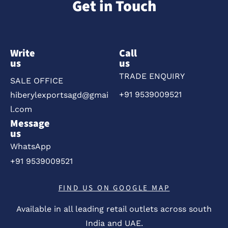
Get in Touch
Write
Call
us
us
TRADE ENQUIRY
SALE OFFICE
+91 9539009521
hiberylexportsagd@gmai
l.com
Message
us
WhatsApp
+91 9539009521
FIND US ON GOOGLE MAP
Available in all leading retail outlets across south
India and UAE.