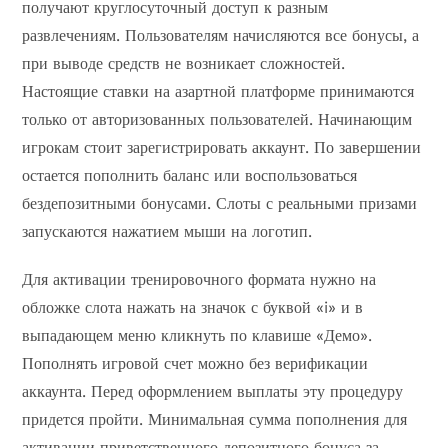
получают круглосуточный доступ к разным
развлечениям. Пользователям начисляются все бонусы, а
при выводе средств не возникает сложностей.
Настоящие ставки на азартной платформе принимаются
только от авторизованных пользователей. Начинающим
игрокам стоит зарегистрировать аккаунт. По завершении
остается пополнить баланс или воспользоваться
бездепозитными бонусами. Слоты с реальными призами
запускаются нажатием мыши на логотип.
Для активации тренировочного формата нужно на
обложке слота нажать на значок с буквой «i» и в
выпадающем меню кликнуть по клавише «Демо».
Пополнять игровой счет можно без верификации
аккаунта. Перед оформлением выплаты эту процедуру
придется пройти. Минимальная сумма пополнения для
активации приветственного депозитного бонуса за