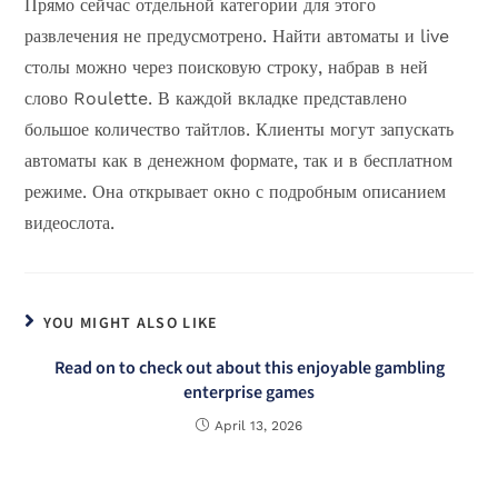
Прямо сейчас отдельной категории для этого
развлечения не предусмотрено. Найти автоматы и live
столы можно через поисковую строку, набрав в ней
слово Roulette. В каждой вкладке представлено
большое количество тайтлов. Клиенты могут запускать
автоматы как в денежном формате, так и в бесплатном
режиме. Она открывает окно с подробным описанием
видеослота.
YOU MIGHT ALSO LIKE
Read on to check out about this enjoyable gambling
enterprise games
April 13, 2026