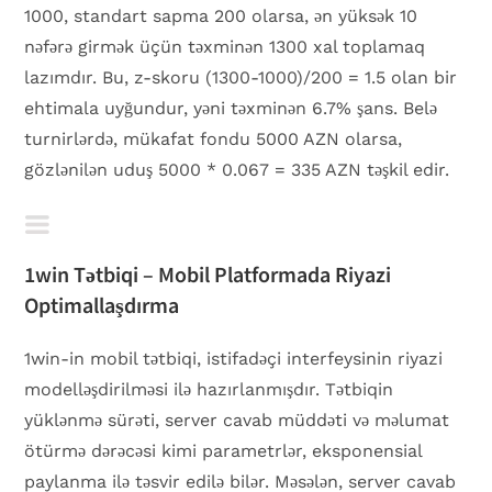
1000, standart sapma 200 olarsa, ən yüksək 10
nəfərə girmək üçün təxminən 1300 xal toplamaq
lazımdır. Bu, z-skoru (1300-1000)/200 = 1.5 olan bir
ehtimala uyğundur, yəni təxminən 6.7% şans. Belə
turnirlərdə, mükafat fondu 5000 AZN olarsa,
gözlənilən uduş 5000 * 0.067 = 335 AZN təşkil edir.
1win Tətbiqi – Mobil Platformada Riyazi
Optimallaşdırma
1win-in mobil tətbiqi, istifadəçi interfeysinin riyazi
modelləşdirilməsi ilə hazırlanmışdır. Tətbiqin
yüklənmə sürəti, server cavab müddəti və məlumat
ötürmə dərəcəsi kimi parametrlər, eksponensial
paylanma ilə təsvir edilə bilər. Məsələn, server cavab