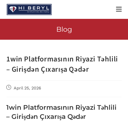
Blog
1win Platformasının Riyazi Təhlili
– Girişdən Çıxarışa Qədər
April 25, 2026
1win Platformasının Riyazi Təhlili
– Girişdən Çıxarışa Qədər