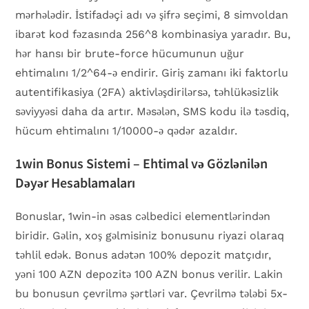
mərhələdir. İstifadəçi adı və şifrə seçimi, 8 simvoldan
ibarət kod fəzasında 256^8 kombinasiya yaradır. Bu,
hər hansı bir brute-force hücumunun uğur
ehtimalını 1/2^64-ə endirir. Giriş zamanı iki faktorlu
autentifikasiya (2FA) aktivləşdirilərsə, təhlükəsizlik
səviyyəsi daha da artır. Məsələn, SMS kodu ilə təsdiq,
hücum ehtimalını 1/10000-ə qədər azaldır.
1win Bonus Sistemi – Ehtimal və Gözlənilən
Dəyər Hesablamaları
Bonuslar, 1win-in əsas cəlbedici elementlərindən
biridir. Gəlin, xoş gəlmisiniz bonusunu riyazi olaraq
təhlil edək. Bonus adətən 100% depozit matçıdır,
yəni 100 AZN depozitə 100 AZN bonus verilir. Lakin
bu bonusun çevrilmə şərtləri var. Çevrilmə tələbi 5x-