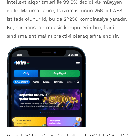
intellekt alqoritmləri ilə 99.9% dəqiqliklə müəyyən
edilir. Məlumatların şifrələnməsi üçün 256-bit AES
istifadə olunur ki, bu da 2^256 kombinasiya yaradır.
Bu, hər hansı bir müasir kompüterin bu şifrəni
sındırma ehtimalını praktiki olaraq sıfıra endirir.