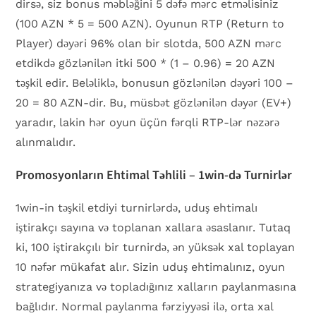
dirsə, siz bonus məbləğini 5 dəfə mərc etməlisiniz
(100 AZN * 5 = 500 AZN). Oyunun RTP (Return to
Player) dəyəri 96% olan bir slotda, 500 AZN mərc
etdikdə gözlənilən itki 500 * (1 – 0.96) = 20 AZN
təşkil edir. Beləliklə, bonusun gözlənilən dəyəri 100 –
20 = 80 AZN-dir. Bu, müsbət gözlənilən dəyər (EV+)
yaradır, lakin hər oyun üçün fərqli RTP-lər nəzərə
alınmalıdır.
Promosyonların Ehtimal Təhlili – 1win-də Turnirlər
1win-in təşkil etdiyi turnirlərdə, uduş ehtimalı
iştirakçı sayına və toplanan xallara əsaslanır. Tutaq
ki, 100 iştirakçılı bir turnirdə, ən yüksək xal toplayan
10 nəfər mükafat alır. Sizin uduş ehtimalınız, oyun
strategiyanıza və topladığınız xalların paylanmasına
bağlıdır. Normal paylanma fərziyyəsi ilə, orta xal