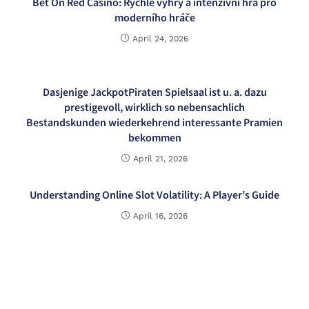
Bet On Red Casino: Rychlé výhry a intenzivní hra pro
moderního hráče
April 24, 2026
Dasjenige JackpotPiraten Spielsaal ist u. a. dazu
prestigevoll, wirklich so nebensachlich
Bestandskunden wiederkehrend interessante Pramien
bekommen
April 21, 2026
Understanding Online Slot Volatility: A Player’s Guide
April 16, 2026