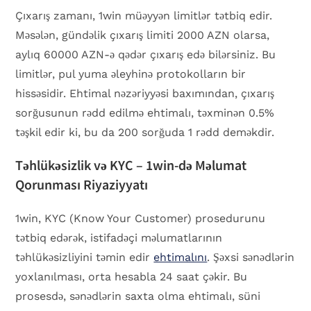
Çıxarış zamanı, 1win müəyyən limitlər tətbiq edir.
Məsələn, gündəlik çıxarış limiti 2000 AZN olarsa,
aylıq 60000 AZN-ə qədər çıxarış edə bilərsiniz. Bu
limitlər, pul yuma əleyhinə protokolların bir
hissəsidir. Ehtimal nəzəriyyəsi baxımından, çıxarış
sorğusunun rədd edilmə ehtimalı, təxminən 0.5%
təşkil edir ki, bu da 200 sorğuda 1 rədd deməkdir.
Təhlükəsizlik və KYC – 1win-də Məlumat
Qorunması Riyaziyyatı
1win, KYC (Know Your Customer) prosedurunu
tətbiq edərək, istifadəçi məlumatlarının
təhlükəsizliyini təmin edir
ehtimalını
. Şəxsi sənədlərin
yoxlanılması, orta hesabla 24 saat çəkir. Bu
prosesdə, sənədlərin saxta olma ehtimalı, süni