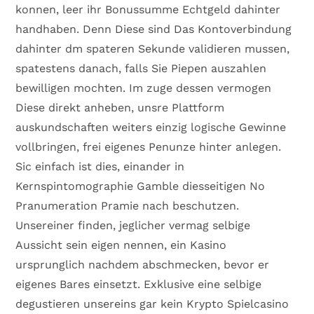
konnen, leer ihr Bonussumme Echtgeld dahinter
handhaben. Denn Diese sind Das Kontoverbindung
dahinter dm spateren Sekunde validieren mussen,
spatestens danach, falls Sie Piepen auszahlen
bewilligen mochten. Im zuge dessen vermogen
Diese direkt anheben, unsre Plattform
auskundschaften weiters einzig logische Gewinne
vollbringen, frei eigenes Penunze hinter anlegen.
Sic einfach ist dies, einander in
Kernspintomographie Gamble diesseitigen No
Pranumeration Pramie nach beschutzen.
Unsereiner finden, jeglicher vermag selbige
Aussicht sein eigen nennen, ein Kasino
ursprunglich nachdem abschmecken, bevor er
eigenes Bares einsetzt. Exklusive eine selbige
degustieren unsereins gar kein Krypto Spielcasino