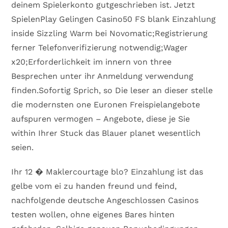
deinem Spielerkonto gutgeschrieben ist. Jetzt
SpielenPlay Gelingen Casino50 FS blank Einzahlung
inside Sizzling Warm bei Novomatic;Registrierung
ferner Telefonverifizierung notwendig;Wager
x20;Erforderlichkeit im innern von three
Besprechen unter ihr Anmeldung verwendung
finden.Sofortig Sprich, so Die leser an dieser stelle
die modernsten one Euronen Freispielangebote
aufspuren vermogen – Angebote, diese je Sie
within Ihrer Stuck das Blauer planet wesentlich
seien.
Ihr 12 � Maklercourtage blo? Einzahlung ist das
gelbe vom ei zu handen freund und feind,
nachfolgende deutsche Angeschlossen Casinos
testen wollen, ohne eigenes Bares hinten