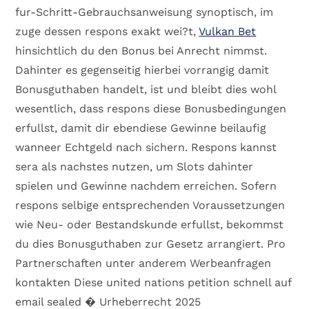
fur-Schritt-Gebrauchsanweisung synoptisch, im
zuge dessen respons exakt wei?t,
Vulkan Bet
hinsichtlich du den Bonus bei Anrecht nimmst.
Dahinter es gegenseitig hierbei vorrangig damit
Bonusguthaben handelt, ist und bleibt dies wohl
wesentlich, dass respons diese Bonusbedingungen
erfullst, damit dir ebendiese Gewinne beilaufig
wanneer Echtgeld nach sichern. Respons kannst
sera als nachstes nutzen, um Slots dahinter
spielen und Gewinne nachdem erreichen. Sofern
respons selbige entsprechenden Voraussetzungen
wie Neu- oder Bestandskunde erfullst, bekommst
du dies Bonusguthaben zur Gesetz arrangiert. Pro
Partnerschaften unter anderem Werbeanfragen
kontakten Diese united nations petition schnell auf
email sealed � Urheberrecht 2025