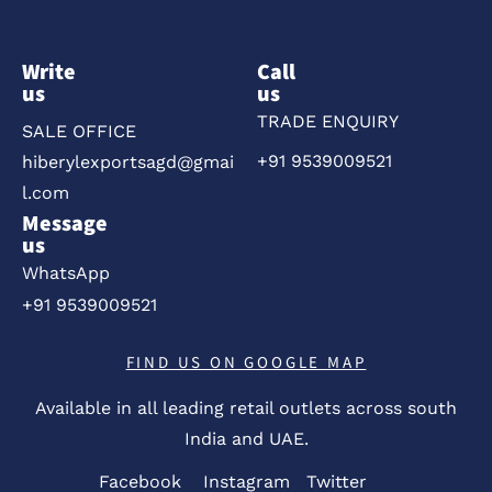
Write
Call
us
us
TRADE ENQUIRY
SALE OFFICE
+91 9539009521
hiberylexportsagd@gmai
l.com
Message
us
WhatsApp
+91 9539009521
FIND US ON GOOGLE MAP
Available in all leading retail outlets across south
India and UAE.
Facebook
Instagram
Twitter