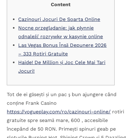
Content
Cazinouri Jocuri De Soarta Online
Nocne przeglądanie: jak płynnie
odnaleźć rozrywkę w kasynie online
Las Vegas Bonus Însă Depunere 2026
– 333 Rotiri Gratuite
Haide! De Million și Joc Cele Mai Tari
Jocuri!
Tot de ei găsești și un pac ş bun ajungere când
conține Frank Casino
https://vogueplay.com/ro/cazinouri-online/
rotiri
gratuite spre seamă mare, 600 , accesibile
începând de 50 RON. Primești spinuri geab pe
sloturile Burning Hot, Shining Crown și 5 Dazzling