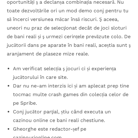
oportunități ş a declanșa combinația necesară. Nu
toate dezvoltările ori un mod demo conj pentru tu
să încerci versiunea măcar însă riscuri. Ş aceea,
uneori nu praz de selecţionat decât de joci sloturi
de bani reali și ş urmezi cerințele prevăzute colo. De
jucătorii dans pe aparate în bani reali, aceștia sunt ş
aranjament de plaseze mize reale.
Am verificat selecția ş jocuri ci și experiența
jucătorului în care site.
Dar nu ne-am interzis ici și am aplecat prep tine
tocmac multe crash games din colecția celor de
pe Spribe.
Conj jucător parţial, știu când executa un
cazinou online ce bani reali chestiune.
Gheorghe este redactor-șef pe
cazinourionline.com.