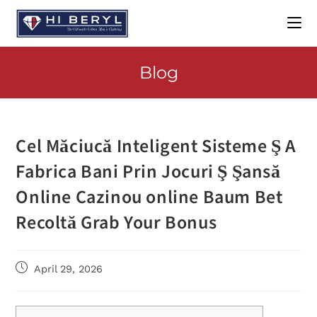
Blog
Cel Măciucă Inteligent Sisteme Ş A
Fabrica Bani Prin Jocuri Ş Şansă
Online Cazinou online Baum Bet
Recoltă Grab Your Bonus
April 29, 2026