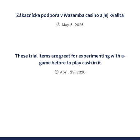
Zákaznícka podpora v Wazamba casino a jej kvalita
May 5, 2026
These trial items are great for experimenting with a-
game before to play cash in it
April 23, 2026