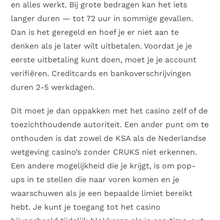
en alles werkt. Bij grote bedragen kan het iets
langer duren — tot 72 uur in sommige gevallen.
Dan is het geregeld en hoef je er niet aan te
denken als je later wilt uitbetalen. Voordat je je
eerste uitbetaling kunt doen, moet je je account
verifiëren. Creditcards en bankoverschrijvingen
duren 2-5 werkdagen.
Dit moet je dan oppakken met het casino zelf of de
toezichthoudende autoriteit. Een ander punt om te
onthouden is dat zowel de KSA als de Nederlandse
wetgeving casino’s zonder CRUKS niet erkennen.
Een andere mogelijkheid die je krijgt, is om pop-
ups in te stellen die naar voren komen en je
waarschuwen als je een bepaalde limiet bereikt
hebt. Je kunt je toegang tot het casino