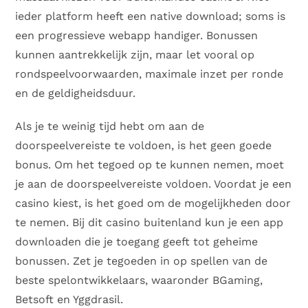
ieder platform heeft een native download; soms is
een progressieve webapp handiger. Bonussen
kunnen aantrekkelijk zijn, maar let vooral op
rondspeelvoorwaarden, maximale inzet per ronde
en de geldigheidsduur.
Als je te weinig tijd hebt om aan de
doorspeelvereiste te voldoen, is het geen goede
bonus. Om het tegoed op te kunnen nemen, moet
je aan de doorspeelvereiste voldoen. Voordat je een
casino kiest, is het goed om de mogelijkheden door
te nemen. Bij dit casino buitenland kun je een app
downloaden die je toegang geeft tot geheime
bonussen. Zet je tegoeden in op spellen van de
beste spelontwikkelaars, waaronder BGaming,
Betsoft en Yggdrasil.