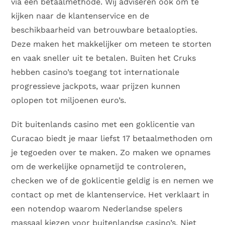
via een betaalmethode. Wij adviseren ook om te
kijken naar de klantenservice en de
beschikbaarheid van betrouwbare betaalopties.
Deze maken het makkelijker om meteen te storten
en vaak sneller uit te betalen. Buiten het Cruks
hebben casino’s toegang tot internationale
progressieve jackpots, waar prijzen kunnen
oplopen tot miljoenen euro’s.
Dit buitenlands casino met een goklicentie van
Curacao biedt je maar liefst 17 betaalmethoden om
je tegoeden over te maken. Zo maken we opnames
om de werkelijke opnametijd te controleren,
checken we of de goklicentie geldig is en nemen we
contact op met de klantenservice. Het verklaart in
een notendop waarom Nederlandse spelers
massaal kiezen voor buitenlandse casino’s. Niet