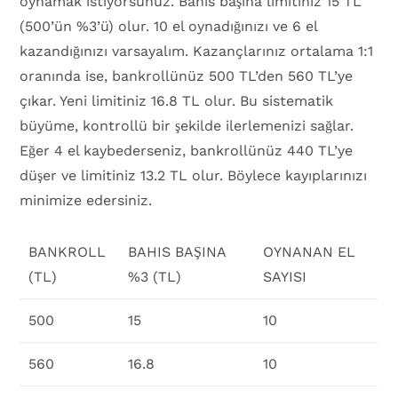
oynamak istiyorsunuz. Bahis başına limitiniz 15 TL
(500’ün %3’ü) olur. 10 el oynadığınızı ve 6 el
kazandığınızı varsayalım. Kazançlarınız ortalama 1:1
oranında ise, bankrollünüz 500 TL’den 560 TL’ye
çıkar. Yeni limitiniz 16.8 TL olur. Bu sistematik
büyüme, kontrollü bir şekilde ilerlemenizi sağlar.
Eğer 4 el kaybederseniz, bankrollünüz 440 TL’ye
düşer ve limitiniz 13.2 TL olur. Böylece kayıplarınızı
minimize edersiniz.
BANKROLL
BAHIS BAŞINA
OYNANAN EL
(TL)
%3 (TL)
SAYISI
500
15
10
560
16.8
10