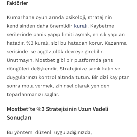
Faktörler
Kumarhane oyunlarında psikoloji, stratejinin
kendisinden daha önemlidir
kuralı
. Kaybetme
serilerinde panik yapıp limiti aşmak, en sık yapılan
hatadır. %3 kuralı, sizi bu hatadan korur. Kazanma
serisinde ise açgözlülük devreye girebilir.
Unutmayın, Mostbet gibi bir platformda şans
döngüleri değişkendir. Stratejinize sadık kalın ve
duygularınızı kontrol altında tutun. Bir dizi kayıptan
sonra mola vermek, zihinsel olarak yeniden
toparlanmanızı sağlar.
Mostbet’te %3 Stratejisinin Uzun Vadeli
Sonuçları
Bu yöntemi düzenli uyguladığınızda,