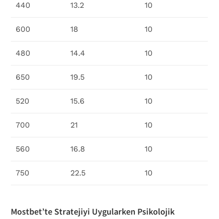
440
13.2
10
600
18
10
480
14.4
10
650
19.5
10
520
15.6
10
700
21
10
560
16.8
10
750
22.5
10
Mostbet’te Stratejiyi Uygularken Psikolojik