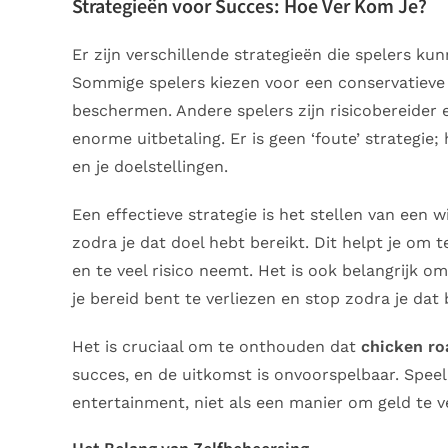
Strategieën voor Succes: Hoe Ver Kom Je?
Er zijn verschillende strategieën die spelers k
Sommige spelers kiezen voor een conservatieve 
beschermen. Andere spelers zijn risicobereider
enorme uitbetaling. Er is geen ‘foute’ strategie; 
en je doelstellingen.
Een effectieve strategie is het stellen van een 
zodra je dat doel hebt bereikt. Dit helpt je om
en te veel risico neemt. Het is ook belangrijk o
je bereid bent te verliezen en stop zodra je dat
Het is cruciaal om te onthouden dat
chicken ro
succes, en de uitkomst is onvoorspelbaar. Spee
entertainment, niet als een manier om geld te v