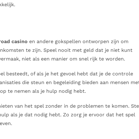
kelijk.
road casino
en andere gokspellen ontworpen zijn om
nkomsten te zijn. Speel nooit met geld dat je niet kunt
ermaak, niet als een manier om snel rijk te worden.
pel besteedt, of als je het gevoel hebt dat je de controle
rganisaties die steun en begeleiding bieden aan mensen me
p te nemen als je hulp nodig hebt.
enieten van het spel zonder in de problemen te komen. Ste
lp als je dat nodig hebt. Zo zorg je ervoor dat het spel
leven.