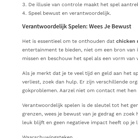
De illusie van controle maakt het spel aantrek
Speel bewust en verantwoordelijk.
Verantwoordelijk Spelen: Wees Je Bewust
Het is essentieel om te onthouden dat
chicken 
entertainment te bieden, niet om een bron van i
missen en beschouw het spel als een vorm van v
Als je merkt dat je te veel tijd en geld aan het s
verliest, zoek dan hulp. Er zijn verschillende o
gokproblemen. Aarzel niet om contact met hen o
Verantwoordelijk spelen is de sleutel tot het g
grenzen, wees je bewust van je gedrag en zoek hu
leuk blijft en geen negatieve impact heeft op je 
Waarschuwingsteken