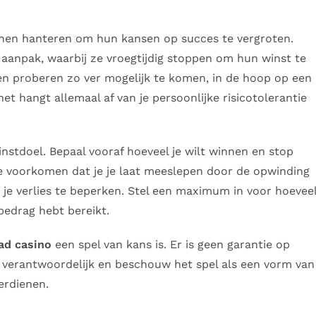
unnen hanteren om hun kansen op succes te vergroten.
aanpak, waarbij ze vroegtijdig stoppen om hun winst te
 en proberen zo ver mogelijk te komen, in de hoop op een
het hangt allemaal af van je persoonlijke risicotolerantie
winstdoel. Bepaal vooraf hoeveel je wilt winnen en stop
 te voorkomen dat je je laat meeslepen door de opwinding
m je verlies te beperken. Stel een maximum in voor hoevee
 bedrag hebt bereikt.
ad casino
een spel van kans is. Er is geen garantie op
l verantwoordelijk en beschouw het spel als een vorm van
erdienen.