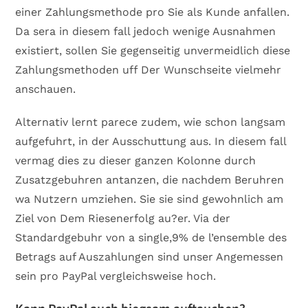
einer Zahlungsmethode pro Sie als Kunde anfallen.
Da sera in diesem fall jedoch wenige Ausnahmen
existiert, sollen Sie gegenseitig unvermeidlich diese
Zahlungsmethoden uff Der Wunschseite vielmehr
anschauen.
Alternativ lernt parece zudem, wie schon langsam
aufgefuhrt, in der Ausschuttung aus. In diesem fall
vermag dies zu dieser ganzen Kolonne durch
Zusatzgebuhren antanzen, die nachdem Beruhren
wa Nutzern umziehen. Sie sie sind gewohnlich am
Ziel von Dem Riesenerfolg au?er. Via der
Standardgebuhr von a single,9% de l’ensemble des
Betrags auf Auszahlungen sind unser Angemessen
sein pro PayPal vergleichsweise hoch.