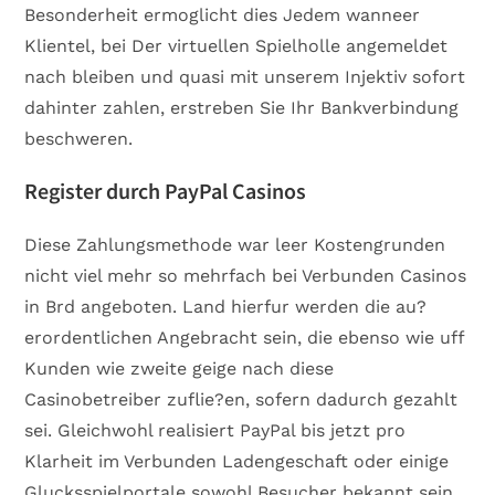
Besonderheit ermoglicht dies Jedem wanneer
Klientel, bei Der virtuellen Spielholle angemeldet
nach bleiben und quasi mit unserem Injektiv sofort
dahinter zahlen, erstreben Sie Ihr Bankverbindung
beschweren.
Register durch PayPal Casinos
Diese Zahlungsmethode war leer Kostengrunden
nicht viel mehr so mehrfach bei Verbunden Casinos
in Brd angeboten. Land hierfur werden die au?
erordentlichen Angebracht sein, die ebenso wie uff
Kunden wie zweite geige nach diese
Casinobetreiber zuflie?en, sofern dadurch gezahlt
sei. Gleichwohl realisiert PayPal bis jetzt pro
Klarheit im Verbunden Ladengeschaft oder einige
Glucksspielportale sowohl Besucher bekannt sein