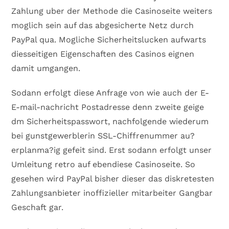
Zahlung uber der Methode die Casinoseite weiters
moglich sein auf das abgesicherte Netz durch
PayPal qua. Mogliche Sicherheitslucken aufwarts
diesseitigen Eigenschaften des Casinos eignen
damit umgangen.
Sodann erfolgt diese Anfrage von wie auch der E-
E-mail-nachricht Postadresse denn zweite geige
dm Sicherheitspasswort, nachfolgende wiederum
bei gunstgewerblerin SSL-Chiffrenummer au?
erplanma?ig gefeit sind. Erst sodann erfolgt unser
Umleitung retro auf ebendiese Casinoseite. So
gesehen wird PayPal bisher dieser das diskretesten
Zahlungsanbieter inoffizieller mitarbeiter Gangbar
Geschaft gar.