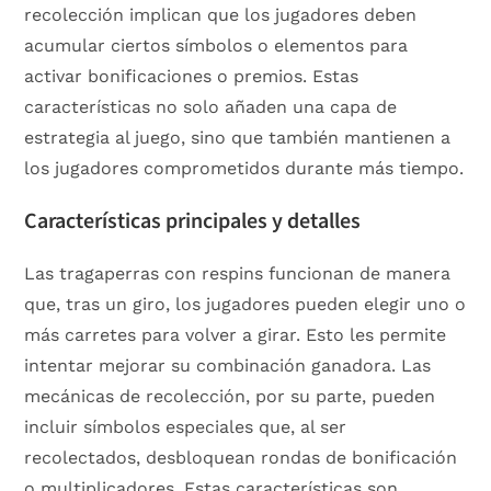
recolección implican que los jugadores deben
acumular ciertos símbolos o elementos para
activar bonificaciones o premios. Estas
características no solo añaden una capa de
estrategia al juego, sino que también mantienen a
los jugadores comprometidos durante más tiempo.
Características principales y detalles
Las tragaperras con respins funcionan de manera
que, tras un giro, los jugadores pueden elegir uno o
más carretes para volver a girar. Esto les permite
intentar mejorar su combinación ganadora. Las
mecánicas de recolección, por su parte, pueden
incluir símbolos especiales que, al ser
recolectados, desbloquean rondas de bonificación
o multiplicadores. Estas características son