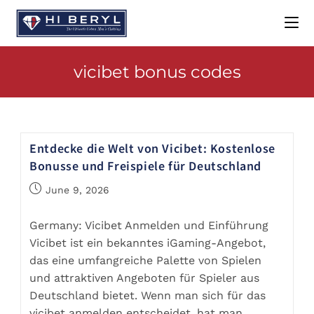
vicibet bonus codes
Entdecke die Welt von Vicibet: Kostenlose
Bonusse und Freispiele für Deutschland
June 9, 2026
Germany: Vicibet Anmelden und Einführung
Vicibet ist ein bekanntes iGaming-Angebot,
das eine umfangreiche Palette von Spielen
und attraktiven Angeboten für Spieler aus
Deutschland bietet. Wenn man sich für das
vicibet anmelden entscheidet, hat man