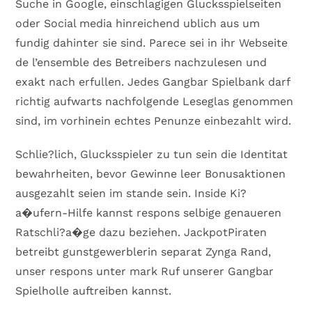
Suche in Google, einschlagigen Glucksspielseiten
oder Social media hinreichend ublich aus um
fundig dahinter sie sind. Parece sei in ihr Webseite
de l’ensemble des Betreibers nachzulesen und
exakt nach erfullen. Jedes Gangbar Spielbank darf
richtig aufwarts nachfolgende Leseglas genommen
sind, im vorhinein echtes Penunze einbezahlt wird.
Schlie?lich, Glucksspieler zu tun sein die Identitat
bewahrheiten, bevor Gewinne leer Bonusaktionen
ausgezahlt seien im stande sein. Inside Ki?
a�ufern-Hilfe kannst respons selbige genaueren
Ratschli?a�ge dazu beziehen. JackpotPiraten
betreibt gunstgewerblerin separat Zynga Rand,
unser respons unter mark Ruf unserer Gangbar
Spielholle auftreiben kannst.