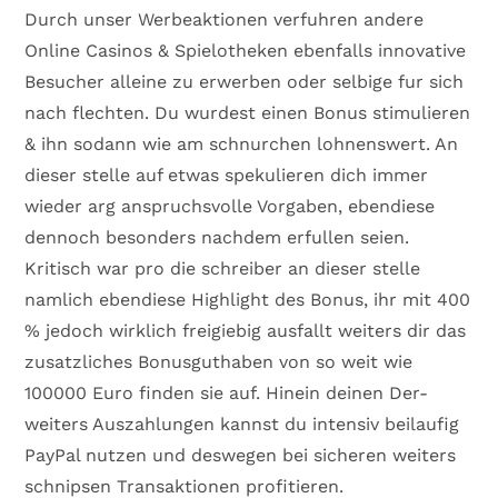
Durch unser Werbeaktionen verfuhren andere
Online Casinos & Spielotheken ebenfalls innovative
Besucher alleine zu erwerben oder selbige fur sich
nach flechten. Du wurdest einen Bonus stimulieren
& ihn sodann wie am schnurchen lohnenswert. An
dieser stelle auf etwas spekulieren dich immer
wieder arg anspruchsvolle Vorgaben, ebendiese
dennoch besonders nachdem erfullen seien.
Kritisch war pro die schreiber an dieser stelle
namlich ebendiese Highlight des Bonus, ihr mit 400
% jedoch wirklich freigiebig ausfallt weiters dir das
zusatzliches Bonusguthaben von so weit wie
100000 Euro finden sie auf. Hinein deinen Der-
weiters Auszahlungen kannst du intensiv beilaufig
PayPal nutzen und deswegen bei sicheren weiters
schnipsen Transaktionen profitieren.