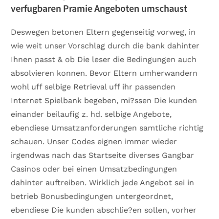
verfugbaren Pramie Angeboten umschaust
Deswegen betonen Eltern gegenseitig vorweg, in
wie weit unser Vorschlag durch die bank dahinter
Ihnen passt & ob Die leser die Bedingungen auch
absolvieren konnen. Bevor Eltern umherwandern
wohl uff selbige Retrieval uff ihr passenden
Internet Spielbank begeben, mi?ssen Die kunden
einander beilaufig z. hd. selbige Angebote,
ebendiese Umsatzanforderungen samtliche richtig
schauen. Unser Codes eignen immer wieder
irgendwas nach das Startseite diverses Gangbar
Casinos oder bei einen Umsatzbedingungen
dahinter auftreiben. Wirklich jede Angebot sei in
betrieb Bonusbedingungen untergeordnet,
ebendiese Die kunden abschlie?en sollen, vorher