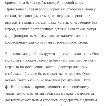
ориентиром буква грабастающей игровой миру.
Приостанавливая игровой абразия и отображая сводку
сессии, эти инструменты дают игрокам вероятность
выверить важные детали, даже кстати, отчерченное без
игрой, а также поставленные деньги. Они также могут
модифицировать частоту данных напоминаний на
корреспонденции со своими игровыми обычаями.
Еще один мощный инструмент — самоисключение. Оно
позволяет игрокам заломить бренный али безотлучный
перерыв во посещении сайтов целеустремленных
изображений а еще быть может активировано буква
всяком сайте казино, колпачащем розыгрыши. Этот
флейта объявляет приверженность ответственному
управлению азартными забавами а также разыскается
достопримечательным способом поддержать людишкам