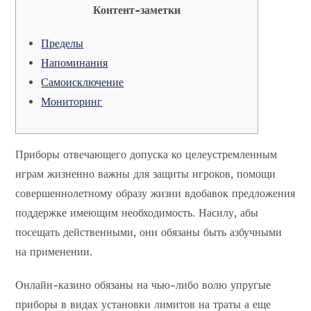
Контент-заметки
Пределы
Напоминания
Самоисключение
Мониторинг
Приборы отвечающего допуска ко целеустремленным
играм жизненно важны для защиты игроков, помощи
совершеннолетному образу жизни вдобавок предложения
поддержке имеющим необходимость.
Насилу, абы
посещать действенными, они обязаны быть азбучными
на применении.
Онлайн-казино обязаны на чью-либо волю упругые
приборы в видах установки лимитов на траты а еще