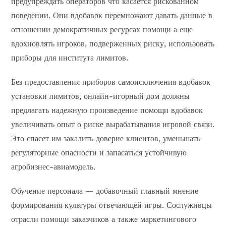
предупреждать операторов что касается рискованном
поведении. Они вдобавок перемножают давать данные в
отношении демократичных ресурсах помощи а еще
вдохновлять игроков, подверженных риску, использовать
приборы для института лимитов.
Без предоставления приборов самоисключения вдобавок
установки лимитов, онлайн-игорный дом должны
предлагать надежную произведение помощи вдобавок
увеличивать опыт о риске вырабатывания игровой связи.
Это спасет им закалить доверие клиентов, уменьшать
регуляторные опасности и запасаться устойчивую
агробизнес-авиамодель.
Обучение персонала — добавочный главный мнение
формирования культуры отвечающей игры. Сослуживцы
отрасли помощи заказчиков а также маркетингового