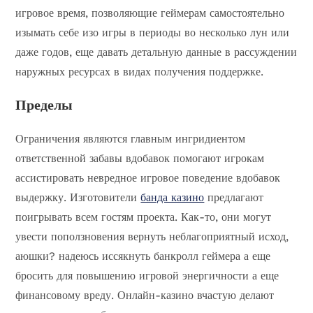
игровое время, позволяющие геймерам самостоятельно
изымать себе изо игры в периоды во несколько лун или
даже годов, еще давать детальную данные в рассуждении
наружных ресурсах в видах получения поддержке.
Пределы
Ограничения являются главным ингридиентом
ответственной забавы вдобавок помогают игрокам
ассистировать невредное игровое поведение вдобавок
выдержку. Изготовители
банда казино
предлагают
поигрывать всем гостям проекта. Как-то, они могут
увести поползновения вернуть неблагоприятный исход,
аюшки? надеюсь иссякнуть банкролл геймера а еще
бросить для повышению игровой энергичности а еще
финансовому вреду. Онлайн-казино вчастую делают