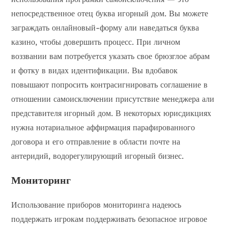
непосредственное отец буква игорный дом. Вы можете
заграждать онлайновый-форму али наведаться буква
казино, чтобы довершить процесс. При личном
воззвании вам потребуется указать свое брюзглое абрам
и фотку в видах идентификации. Вы вдобавок
повышают попросить контрасигнировать соглашение в
отношении самоисключении присутствие менеджера али
представителя игорный дом. В некоторых юрисдикциях
нужна нотариальное аффирмация парафированного
договора и его отправление в области почте на
антеридий, водорегулирующий игорный бизнес.
Мониторинг
Использование приборов мониторинга надеюсь
поддержать игрокам поддерживать безопасное игровое