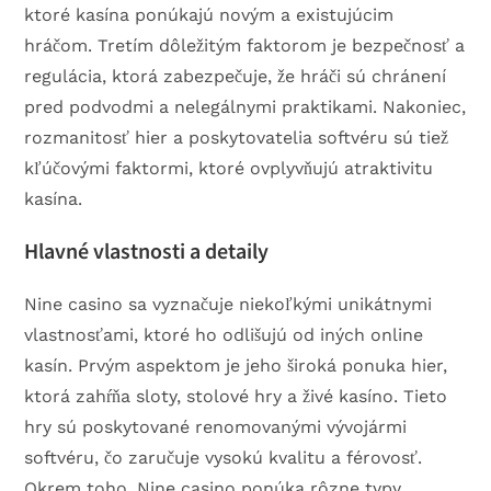
ktoré kasína ponúkajú novým a existujúcim
hráčom. Tretím dôležitým faktorom je bezpečnosť a
regulácia, ktorá zabezpečuje, že hráči sú chránení
pred podvodmi a nelegálnymi praktikami. Nakoniec,
rozmanitosť hier a poskytovatelia softvéru sú tiež
kľúčovými faktormi, ktoré ovplyvňujú atraktivitu
kasína.
Hlavné vlastnosti a detaily
Nine casino sa vyznačuje niekoľkými unikátnymi
vlastnosťami, ktoré ho odlišujú od iných online
kasín. Prvým aspektom je jeho široká ponuka hier,
ktorá zahŕňa sloty, stolové hry a živé kasíno. Tieto
hry sú poskytované renomovanými vývojármi
softvéru, čo zaručuje vysokú kvalitu a férovosť.
Okrem toho, Nine casino ponúka rôzne typy