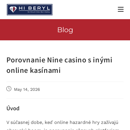
Blog
Porovnanie Nine casino s inými
online kasínami
May 14, 2026
Úvod
V súčasnej dobe, keď online hazardné hry zažívajú