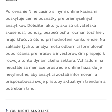
Porovnanie Nine casino s inými online kasínami
poskytuje cenné poznatky pre priemyselných
analytikov. Dôležité faktory, ako sú užívateľská
skúsenosť, bonusy, bezpečnosť a rozmanitosť hier,
hrajú kľúčovú úlohu pri hodnotení konkurencie. Na
základe týchto analýz môžu odborníci formulovať
odporúčania pre hráčov a investorov, čím prispejú k
rozvoju tohto dynamického sektora. Vzhľadom na
neustále sa meniace prostredie online hazardu je
nevyhnutné, aby analytici zostali informovaní a
prispôsobovali svoje prístupy aktuálnym trendom a
potrebám trhu.
YOU MIGHT ALSO LIKE