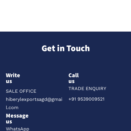
Get in Touch
Write
Call
us
us
TRADE ENQUIRY
SALE OFFICE
+91 9539009521
hiberylexportsagd@gmai
l.com
Message
us
WhatsApp