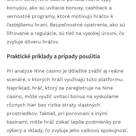
bonusov, ako sú uvítacie bonusy, cashback a
vernostné programy, ktoré motivujú hráčov k
častejšiemu hraní. Bezpečnostné opatrenia, ako sú
šifrovanie a regulácie, sú tiež na vysokej úrovni, čo
zvyšuje dôveru hráčov.
Praktické príklady a prípady použitia
Pri analýze Nine casino je dôležité zvážiť aj reálne
scenáre, v ktorých hráči využívajú túto platformu.
Napríklad, hráč, ktorý sa zaregistruje na Nine
casino, môže využiť uvítací bonus na vyskúšanie
rôznych hier bez rizika straty vlastných
prostriedkov. Taktiež, pri porovnaní s inými
kasínami, môže hráč získať lepšie podmienky pre
výbery a vklady, čo zvyšuje jeho celkovú spokojnosť.