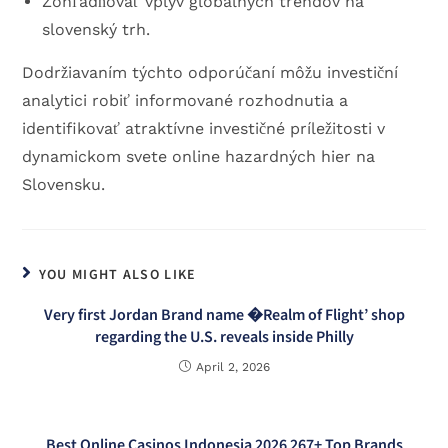
Zohľadňovať vplyv globálnych trendov na
slovenský trh.
Dodržiavaním týchto odporúčaní môžu investiční
analytici robiť informované rozhodnutia a
identifikovať atraktívne investičné príležitosti v
dynamickom svete online hazardných hier na
Slovensku.
YOU MIGHT ALSO LIKE
Very first Jordan Brand name �Realm of Flight’ shop
regarding the U.S. reveals inside Philly
April 2, 2026
Best Online Casinos Indonesia 2026 267+ Top Brands