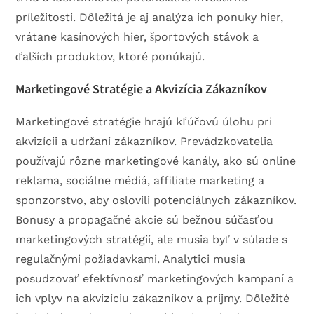
príležitosti. Dôležitá je aj analýza ich ponuky hier,
vrátane kasínových hier, športových stávok a
ďalších produktov, ktoré ponúkajú.
Marketingové Stratégie a Akvizícia Zákazníkov
Marketingové stratégie hrajú kľúčovú úlohu pri
akvizícii a udržaní zákazníkov. Prevádzkovatelia
používajú rôzne marketingové kanály, ako sú online
reklama, sociálne médiá, affiliate marketing a
sponzorstvo, aby oslovili potenciálnych zákazníkov.
Bonusy a propagačné akcie sú bežnou súčasťou
marketingových stratégií, ale musia byť v súlade s
regulačnými požiadavkami. Analytici musia
posudzovať efektívnosť marketingových kampaní a
ich vplyv na akvizíciu zákazníkov a príjmy. Dôležité