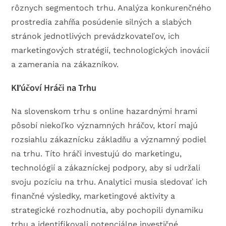
rôznych segmentoch trhu. Analýza konkurenčného
prostredia zahŕňa posúdenie silných a slabých
stránok jednotlivých prevádzkovateľov, ich
marketingových stratégií, technologických inovácií
a zamerania na zákazníkov.
Kľúčoví Hráči na Trhu
Na slovenskom trhu s online hazardnými hrami
pôsobí niekoľko významných hráčov, ktorí majú
rozsiahlu zákaznícku základňu a významný podiel
na trhu. Títo hráči investujú do marketingu,
technológií a zákazníckej podpory, aby si udržali
svoju pozíciu na trhu. Analytici musia sledovať ich
finančné výsledky, marketingové aktivity a
strategické rozhodnutia, aby pochopili dynamiku
trhu a identifikovali potenciálne investičné