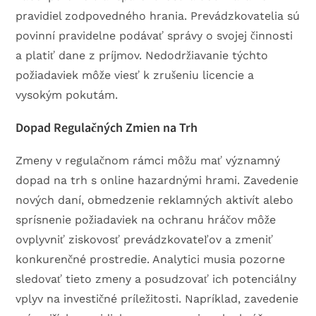
pravidiel zodpovedného hrania. Prevádzkovatelia sú
povinní pravidelne podávať správy o svojej činnosti
a platiť dane z príjmov. Nedodržiavanie týchto
požiadaviek môže viesť k zrušeniu licencie a
vysokým pokutám.
Dopad Regulačných Zmien na Trh
Zmeny v regulačnom rámci môžu mať významný
dopad na trh s online hazardnými hrami. Zavedenie
nových daní, obmedzenie reklamných aktivít alebo
sprísnenie požiadaviek na ochranu hráčov môže
ovplyvniť ziskovosť prevádzkovateľov a zmeniť
konkurenčné prostredie. Analytici musia pozorne
sledovať tieto zmeny a posudzovať ich potenciálny
vplyv na investičné príležitosti. Napríklad, zavedenie