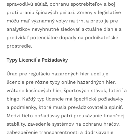
spravodlivú súťaž, ochranu spotrebiteľov a boj
proti praniu špinavých peňazí. Zmeny v legislatíve
môžu mať významný vplyv na trh, a preto je pre
analytikov nevyhnutné sledovať aktuálne dianie a
predvídať potenciálne dopady na podnikateľské
prostredie.
Typy Licencií a Požiadavky
Úrad pre reguláciu hazardných hier udeľuje
licencie pre rôzne typy online hazardných hier,
vrátane kasínových hier, športových stávok, lotérií a
bingo. Každý typ licencie má špecifické požiadavky
a podmienky, ktoré musia prevádzkovatelia splniť.
Medzi tieto požiadavky patrí preukázanie finančnej
stability, zavedenie systémov na ochranu hráčov,
zabezpečenie transparentnosti a dodržiavanie