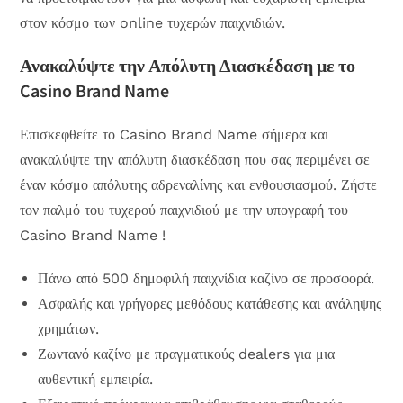
στον κόσμο των online τυχερών παιχνιδιών.
Ανακαλύψτε την Απόλυτη Διασκέδαση με το
Casino Brand Name
Επισκεφθείτε το Casino Brand Name σήμερα και
ανακαλύψτε την απόλυτη διασκέδαση που σας περιμένει σε
έναν κόσμο απόλυτης αδρεναλίνης και ενθουσιασμού. Ζήστε
τον παλμό του τυχερού παιχνιδιού με την υπογραφή του
Casino Brand Name !
Πάνω από 500 δημοφιλή παιχνίδια καζίνο σε προσφορά.
Ασφαλής και γρήγορες μεθόδους κατάθεσης και ανάληψης
χρημάτων.
Ζωντανό καζίνο με πραγματικούς dealers για μια
αυθεντική εμπειρία.