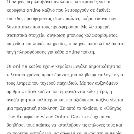
Ο οδηγός περιλαμβάνει αναλύσεις και κριτικές για τα
κορυφαία online καζίνο που λειτουργούν σε διεθνές
επίπεδο, προσφέροντας στους παίκτες πλήρη εικόνα των
δυνατοτήτων που τους προσφέρονται. Με λεπτομερή
στατιστικά στοιχεία, σύγκριση μπόνους καλωσορίσματος,
παιχνίδια και λοιπές υπηρεσίες, ο οδηγός αποτελεί αξιόπιστη
πηγή πληροφόρησης για κάθε online παίκτη.
Οι online καζίνο έχουν κερδίσει μεγάλη δημοτικότητα τα
τελευταία χρόνια, προσφέροντας μια πληθώρα επιλογών για
τους λάτρεις του τυχερού παιχνιδιού. Με τον αυξανόμενο
αριθμό online καζίνο που εμφανίζονται κάθε μέρα, η
αναζήτηση του καλύτερου και πιο αξιόπιστου καζίνο γίνεται
μια πραγματική πρόκληση. Σε αυτό το πλαίσιο, ο «Οδηγός
Των Κορυφαίων Ξένων Online Casino» έρχεται να
βοηθήσει τους παίκτες να καταλάβουν τις επιλογές τους και
να προετοιμαστούν για μια ασφαλή και ευχάριστη εμπειρία