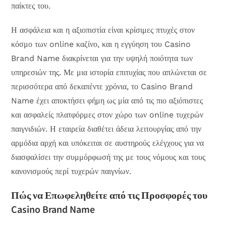
παίκτες του.
Η ασφάλεια και η αξιοπιστία είναι κρίσιμες πτυχές στον
κόσμο των online καζίνο, και η εγγύηση του Casino
Brand Name διακρίνεται για την υψηλή ποιότητα των
υπηρεσιών της. Με μια ιστορία επιτυχίας που απλώνεται σε
περισσότερα από δεκαπέντε χρόνια, το Casino Brand
Name έχει αποκτήσει φήμη ως μία από τις πιο αξιόπιστες
και ασφαλείς πλατφόρμες στον χώρο των online τυχερών
παιγνιδιών. Η εταιρεία διαθέτει άδεια λειτουργίας από την
αρμόδια αρχή και υπόκειται σε αυστηρούς ελέγχους για να
διασφαλίσει την συμμόρφωσή της με τους νόμους και τους
κανονισμούς περί τυχερών παιγνίων.
Πώς να Επωφεληθείτε από τις Προσφορές του
Casino Brand Name