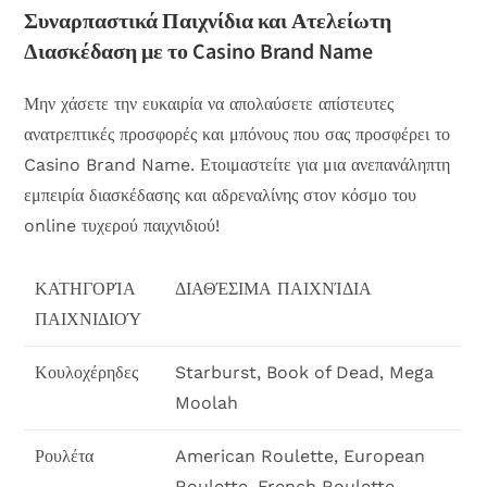
Συναρπαστικά Παιχνίδια και Ατελείωτη
Διασκέδαση με το Casino Brand Name
Μην χάσετε την ευκαιρία να απολαύσετε απίστευτες
ανατρεπτικές προσφορές και μπόνους που σας προσφέρει το
Casino Brand Name. Ετοιμαστείτε για μια ανεπανάληπτη
εμπειρία διασκέδασης και αδρεναλίνης στον κόσμο του
online τυχερού παιχνιδιού!
ΚΑΤΗΓΟΡΊΑ
ΔΙΑΘΈΣΙΜΑ ΠΑΙΧΝΊΔΙΑ
ΠΑΙΧΝΙΔΙΟΎ
Κουλοχέρηδες
Starburst, Book of Dead, Mega
Moolah
Ρουλέτα
American Roulette, European
Roulette, French Roulette