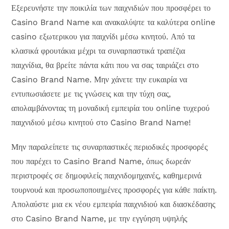
Εξερευνήστε την ποικιλία των παιχνιδιών που προσφέρει το
Casino Brand Name και ανακαλύψτε τα καλύτερα online
casino εξωτερικου για παιχνίδι μέσω κινητού. Από τα
κλασικά φρουτάκια μέχρι τα συναρπαστικά τραπέζια
παιχνίδια, θα βρείτε πάντα κάτι που να σας ταιριάζει στο
Casino Brand Name. Μην χάνετε την ευκαιρία να
εντυπωσιάσετε με τις γνώσεις και την τύχη σας,
απολαμβάνοντας τη μοναδική εμπειρία του online τυχερού
παιχνιδιού μέσω κινητού στο Casino Brand Name!
Μην παραλείπετε τις συναρπαστικές περιοδικές προσφορές
που παρέχει το Casino Brand Name, όπως δωρεάν
περιστροφές σε δημοφιλείς παιχνιδομηχανές, καθημερινά
τουρνουά και προσωποποιημένες προσφορές για κάθε παίκτη.
Απολαύστε μια εκ νέου εμπειρία παιχνιδιού και διασκέδασης
στο Casino Brand Name, με την εγγύηση υψηλής