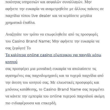
ποιότητας υπηρεσιών και ασφαλών συναλλαγών. Μην
αφήνετε την ευκαιρία να αναμετρηθείτε με άλλους παίκτες σε
παιχνίδια τύπου live dealer και να κερδίσετε μεγάλα
χρηματικά έπαθλα.
Αναζητάτε τον τρόπο να επωφεληθείτε από τις προσφορές
του Casino Brand Name; Μην αφήνετε την ευκαιρία να
σας ξεφύγει! Το
Τα καλύτερα online casino εξωτερικου για παιχνίδι μέσω
κινητού
σας προσφέρει μια μοναδική ευκαιρία να απολαύσετε τις
αγαπημένες σας παιχνιδομηχανές και τα τυχερά παιχνίδια από
την άνεση του κινητού σας. Με ελκυστικές προσφορές και
μπόνους κατάθεσης, το Casino Brand Name σας περιμένει
να κάνετε την εμπειρία του online τυχερού παιχνιδιού ακόμη
πιο ενδιαφέρουσα και επικερδή.