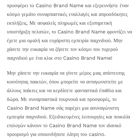
προσφέρει το Casino Brand Name και εξερευνήστε έναν
κόσμο γεμάτο συναρπαστικές εναλλαγές και απροσδόκητες
εκπλήξεις. Με ασφαλείς πληρωμές και εξυπηρετική
υποστήριξη πελατών, το Casino Brand Name φροντίζει να
έχετε μια ομαλή και ευχάριστη εμπειρία παιχνιδιού. Μην
χάσετε την ευκαιρία να ζήσετε τον κόσμο του τυχερού
παιχνιδιού με ένα κλικ στο Casino Brand Name!
Μην χάσετε την ευκαιρία να γίνετε μέρος μιας απίστευτης
κοινότητας παικτών, όπου μπορείτε να ανταγωνιστείτε με
άλλους παίκτες και να κερδίσετε φανταστικά έπαθλα και
δώρα. Με συναρπαστικά τουρνουά και προσφορές, το
Casino Brand Name σάς παρέχει μια ασυναγώνιστη
εμπειρία παιχνιδιού. Εξειδικευμένες λειτουργίες και ποικιλία
επιλογών κάνουν το Casino Brand Name τον ιδανικό
προορισμό για οποιονδήποτε λάτρη του casino.