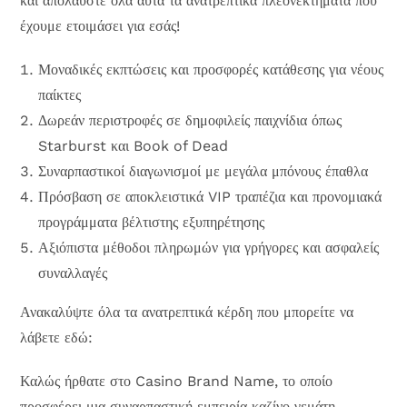
και απολαύστε όλα αυτά τα ανατρεπτικά πλεονεκτήματα που
έχουμε ετοιμάσει για εσάς!
Μοναδικές εκπτώσεις και προσφορές κατάθεσης για νέους
παίκτες
Δωρεάν περιστροφές σε δημοφιλείς παιχνίδια όπως
Starburst και Book of Dead
Συναρπαστικοί διαγωνισμοί με μεγάλα μπόνους έπαθλα
Πρόσβαση σε αποκλειστικά VIP τραπέζια και προνομιακά
προγράμματα βέλτιστης εξυπηρέτησης
Αξιόπιστα μέθοδοι πληρωμών για γρήγορες και ασφαλείς
συναλλαγές
Ανακαλύψτε όλα τα ανατρεπτικά κέρδη που μπορείτε να
λάβετε εδώ:
Καλώς ήρθατε στο Casino Brand Name, το οποίο
προσφέρει μια συναρπαστική εμπειρία καζίνο γεμάτη