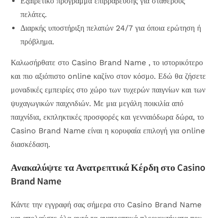
Εξαιρετικό πρόγραμμα επιβράβευσης για σταθερούς
πελάτες.
Διαρκής υποστήριξη πελατών 24/7 για όποια ερώτηση ή
πρόβλημα.
Καλωσήρθατε στο Casino Brand Name , το ιστορικότερο
και πιο αξιόπιστο online καζίνο στον κόσμο. Εδώ θα ζήσετε
μοναδικές εμπειρίες στο χώρο των τυχερών παιγνίων και των
ψυχαγωγικών παιχνιδιών. Με μια μεγάλη ποικιλία από
παιχνίδια, εκπληκτικές προσφορές και γενναιόδωρα δώρα, το
Casino Brand Name είναι η κορυφαία επιλογή για online
διασκέδαση.
Ανακαλύψτε τα Ανατρεπτικά Κέρδη στο Casino
Brand Name
Κάντε την εγγραφή σας σήμερα στο Casino Brand Name