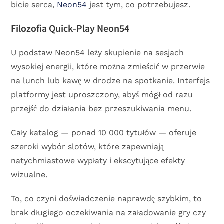
bicie serca,
Neon54
jest tym, co potrzebujesz.
Filozofia Quick‑Play Neon54
U podstaw Neon54 leży skupienie na sesjach
wysokiej energii, które można zmieścić w przerwie
na lunch lub kawę w drodze na spotkanie. Interfejs
platformy jest uproszczony, abyś mógł od razu
przejść do działania bez przeszukiwania menu.
Cały katalog — ponad 10 000 tytułów — oferuje
szeroki wybór slotów, które zapewniają
natychmiastowe wypłaty i ekscytujące efekty
wizualne.
To, co czyni doświadczenie naprawdę szybkim, to
brak długiego oczekiwania na załadowanie gry czy