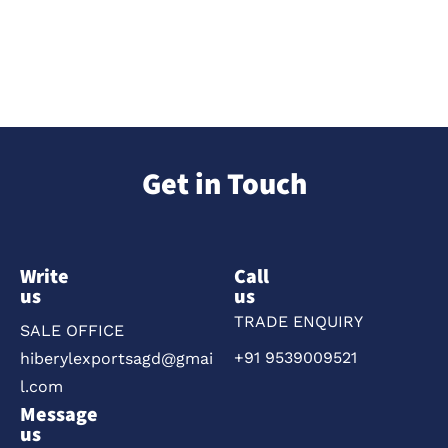
Get in Touch
Write
Call
us
us
TRADE ENQUIRY
SALE OFFICE
+91 9539009521
hiberylexportsagd@gmai
l.com
Message
us