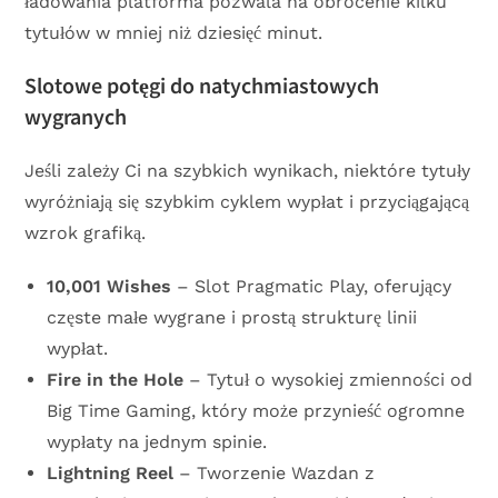
ładowania platforma pozwala na obrócenie kilku
tytułów w mniej niż dziesięć minut.
Slotowe potęgi do natychmiastowych
wygranych
Jeśli zależy Ci na szybkich wynikach, niektóre tytuły
wyróżniają się szybkim cyklem wypłat i przyciągającą
wzrok grafiką.
10,001 Wishes
– Slot Pragmatic Play, oferujący
częste małe wygrane i prostą strukturę linii
wypłat.
Fire in the Hole
– Tytuł o wysokiej zmienności od
Big Time Gaming, który może przynieść ogromne
wypłaty na jednym spinie.
Lightning Reel
– Tworzenie Wazdan z