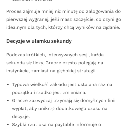
Proces zajmuje mniej niż minutę od zalogowania do
pierwszej wygranej, jeśli masz szczęście, co czyni go
idealnym dla tych, którzy chcą wyników na żądanie.
Decyzje w ułamku sekundy
Podczas krótkich, intensywnych sesji, każda
sekunda się liczy. Gracze często polegają na
instynkcie, zamiast na głębokiej strategii.
Typowa wielkość zakładu jest ustalana raz na
początku i rzadko jest zmieniana.
Gracze zazwyczaj trzymają się domyślnych linii
wypłat, aby uniknąć dodatkowego czasu na
decyzje.
Szybki rzut oka na paytable informuje o