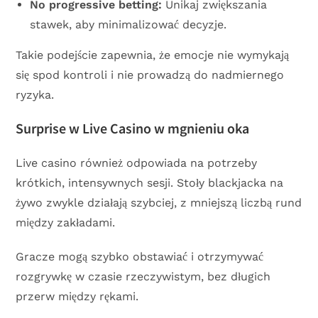
No progressive betting:
Unikaj zwiększania
stawek, aby minimalizować decyzje.
Takie podejście zapewnia, że emocje nie wymykają
się spod kontroli i nie prowadzą do nadmiernego
ryzyka.
Surprise w Live Casino w mgnieniu oka
Live casino również odpowiada na potrzeby
krótkich, intensywnych sesji. Stoły blackjacka na
żywo zwykle działają szybciej, z mniejszą liczbą rund
między zakładami.
Gracze mogą szybko obstawiać i otrzymywać
rozgrywkę w czasie rzeczywistym, bez długich
przerw między rękami.