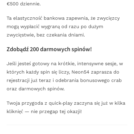
€500 dziennie.
Ta elastyczność bankowa zapewnia, że zwycięzcy
mogą wypłacić wygraną od razu po dużym
zwycięstwie, bez czekania dniami.
Zdobądź 200 darmowych spinów!
Jeśli jesteś gotowy na krótkie, intensywne sesje, w
których każdy spin się liczy, Neon54 zaprasza do
rejestracji już teraz i odebrania bonusowego crab
oraz darmowych spinów.
Twoja przygoda z quick‑play zaczyna się już w kilka
kliknięć — nie przegap tej okazji!