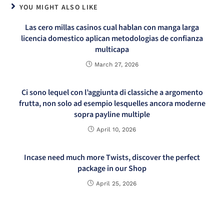
YOU MIGHT ALSO LIKE
Las cero millas casinos cual hablan con manga larga
licencia domestico aplican metodologias de confianza
multicapa
March 27, 2026
Ci sono lequel con l’aggiunta di classiche a argomento
frutta, non solo ad esempio lesquelles ancora moderne
sopra payline multiple
April 10, 2026
Incase need much more Twists, discover the perfect
package in our Shop
April 25, 2026