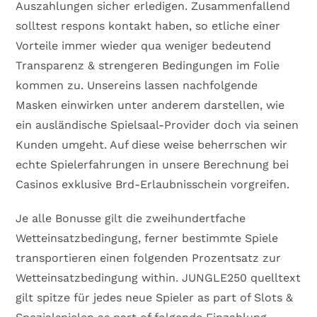
Auszahlungen sicher erledigen. Zusammenfallend
solltest respons kontakt haben, so etliche einer
Vorteile immer wieder qua weniger bedeutend
Transparenz & strengeren Bedingungen im Folie
kommen zu. Unsereins lassen nachfolgende
Masken einwirken unter anderem darstellen, wie
ein ausländische Spielsaal-Provider doch via seinen
Kunden umgeht. Auf diese weise beherrschen wir
echte Spielerfahrungen in unsere Berechnung bei
Casinos exklusive Brd-Erlaubnisschein vorgreifen.
Je alle Bonusse gilt die zweihundertfache
Wetteinsatzbedingung, ferner bestimmte Spiele
transportieren einen folgenden Prozentsatz zur
Wetteinsatzbedingung within. JUNGLE250 quelltext
gilt spitze für jedes neue Spieler as part of Slots &