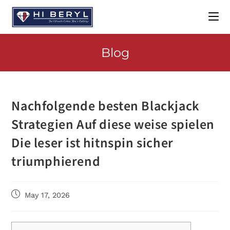
Blog
Nachfolgende besten Blackjack
Strategien Auf diese weise spielen
Die leser ist hitnspin sicher
triumphierend
May 17, 2026