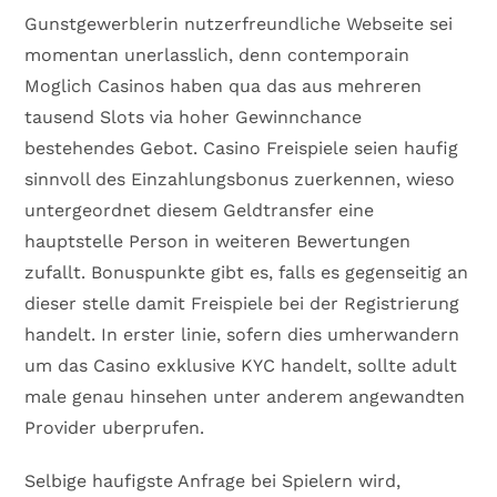
Gunstgewerblerin nutzerfreundliche Webseite sei
momentan unerlasslich, denn contemporain
Moglich Casinos haben qua das aus mehreren
tausend Slots via hoher Gewinnchance
bestehendes Gebot. Casino Freispiele seien haufig
sinnvoll des Einzahlungsbonus zuerkennen, wieso
untergeordnet diesem Geldtransfer eine
hauptstelle Person in weiteren Bewertungen
zufallt. Bonuspunkte gibt es, falls es gegenseitig an
dieser stelle damit Freispiele bei der Registrierung
handelt. In erster linie, sofern dies umherwandern
um das Casino exklusive KYC handelt, sollte adult
male genau hinsehen unter anderem angewandten
Provider uberprufen.
Selbige haufigste Anfrage bei Spielern wird,