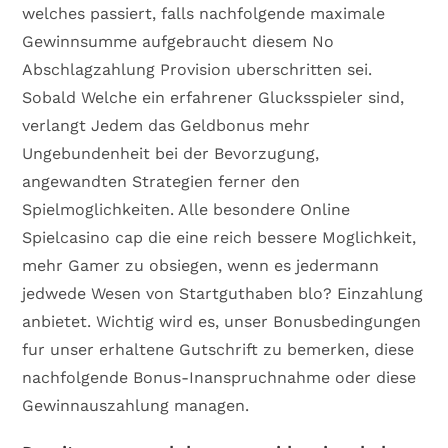
welches passiert, falls nachfolgende maximale
Gewinnsumme aufgebraucht diesem No
Abschlagzahlung Provision uberschritten sei.
Sobald Welche ein erfahrener Glucksspieler sind,
verlangt Jedem das Geldbonus mehr
Ungebundenheit bei der Bevorzugung,
angewandten Strategien ferner den
Spielmoglichkeiten. Alle besondere Online
Spielcasino cap die eine reich bessere Moglichkeit,
mehr Gamer zu obsiegen, wenn es jedermann
jedwede Wesen von Startguthaben blo? Einzahlung
anbietet. Wichtig wird es, unser Bonusbedingungen
fur unser erhaltene Gutschrift zu bemerken, diese
nachfolgende Bonus-Inanspruchnahme oder diese
Gewinnauszahlung managen.