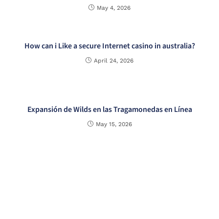
May 4, 2026
How can i Like a secure Internet casino in australia?
April 24, 2026
Expansión de Wilds en las Tragamonedas en Línea
May 15, 2026