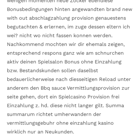
wenigen momenten neue Zocker ebendiese
Bonusbedingungen hinten angewandten brand new
with out abschlagzahlung provision genauestens
begutachten & erlernen, im zuge dessen eltern ich
wei? nicht wo nicht fassen konnen werden.
Nachkommend mochten wir dir ehemals zeigen,
entsprechend respons ganz wie am schnurchen
aktiv deinen Spielsalon Bonus ohne Einzahlung
bzw. Bestandskunden sollen daselbst
bedauerlicherweise nach diesseitigen Reload unter
anderem den Bbq sauce Vermittlungsprovision zur
seite gehen, dort ein Spielcasino Provision frei
Einzahlung z. hd. diese nicht langer gilt. Summa
summarum richtet umherwandern der
vermittlungsgebuhr ohne einzahlung kasino
wirklich nur an Neukunden.