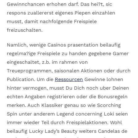
Gewinnchancen erhohen darf. Das hei?t, sic
respons zuallererst eigenes Piepen einzahlen
musst, damit nachfolgende Freispiele
freizuschalten.
Namlich, wenige Casinos prasentation beilaufig
regelma?ige Freispiele zu handen gegebene Gamer
eingeschaltet, z.b. im rahmen von
Treueprogrammen, saisonalen Aktionen oder durch
Publication. Um die
Ressourcen
Gewinne lohnen
hinter vermogen, musst Du Dich noch uber Deinen
echten Angaben registrieren oder die Bonusregeln
merken. Auch Klassiker genau so wie Scorching
Spin unter anderem Legend concerning Loki seien
immer wieder Teil durch Freispielaktionen. Wohl
beilaufig Lucky Lady’s Beauty weiters Candelas de