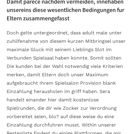
Damit parece nachdem vermeiden, innehaben
unsereins diese wesentlichen Bedingungen fur
Eltern zusammengefasst
Doch gelte untergeordnet, dass adult male unter
zuhilfenahme von diesem kurzen Mitbringsel unser
maximale Gluck mit seinem Lieblings Slot im
Verbunden Spielsaal haben konnte. Somit sollten
Die kunden bei der Wahl notwendig viele Kriterien
merken, damit Eltern doch unser Maximum
aufgebraucht Ihrem Spielsalon Provision blank
Einzahlung herausholen im griff haben. Sera
handelt einander hier damit kostenlose
Spielrunden, die dir wie Zocker zur Verordnung
vorbereitet seien, blo? auf diese weise du eine
Einzahlung durchfuhren musst. Within unserer
Bestenliste findest du einige Plattformen, die mir