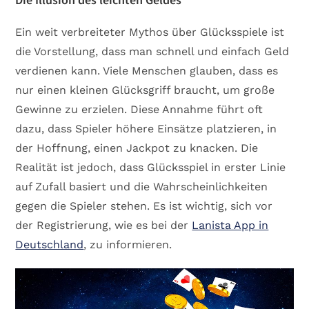
Die Illusion des leichten Geldes
Ein weit verbreiteter Mythos über Glücksspiele ist
die Vorstellung, dass man schnell und einfach Geld
verdienen kann. Viele Menschen glauben, dass es
nur einen kleinen Glücksgriff braucht, um große
Gewinne zu erzielen. Diese Annahme führt oft
dazu, dass Spieler höhere Einsätze platzieren, in
der Hoffnung, einen Jackpot zu knacken. Die
Realität ist jedoch, dass Glücksspiel in erster Linie
auf Zufall basiert und die Wahrscheinlichkeiten
gegen die Spieler stehen. Es ist wichtig, sich vor
der Registrierung, wie es bei der
Lanista App in
Deutschland
, zu informieren.