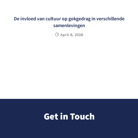
De invloed van cultuur op gokgedrag in verschillende
samenlevingen
April 6, 2026
Get in Touch