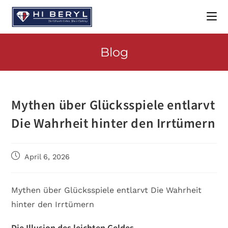
Blog
Mythen über Glücksspiele entlarvt
Die Wahrheit hinter den Irrtümern
April 6, 2026
Mythen über Glücksspiele entlarvt Die Wahrheit
hinter den Irrtümern