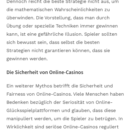
Dennoch reicht die beste Strategie nicht aus, um
die mathematischen Wahrscheinlichkeiten zu
überwinden. Die Vorstellung, dass man durch
Übung oder spezielle Techniken immer gewinnen
kann, ist eine gefährliche Illusion. Spieler sollten
sich bewusst sein, dass selbst die besten
Strategien nicht garantieren können, dass sie
gewinnen werden.
Die Sicherheit von Online-Casinos
Ein weiterer Mythos betrifft die Sicherheit und
Fairness von Online-Casinos. Viele Menschen haben
Bedenken bezüglich der Seriosität von Online-
Glücksspielplattformen und glauben, dass diese
manipuliert werden, um die Spieler zu betrügen. In
Wirklichkeit sind seriöse Online-Casinos reguliert