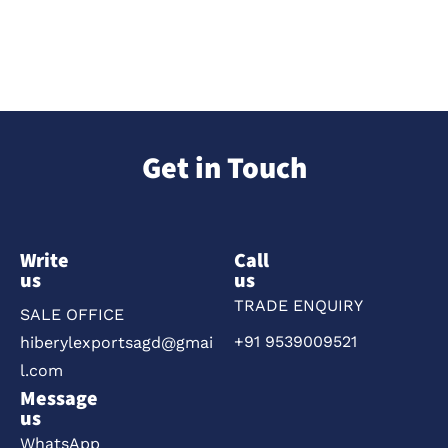
Get in Touch
Write
Call
us
us
TRADE ENQUIRY
SALE OFFICE
+91 9539009521
hiberylexportsagd@gmai
l.com
Message
us
WhatsApp