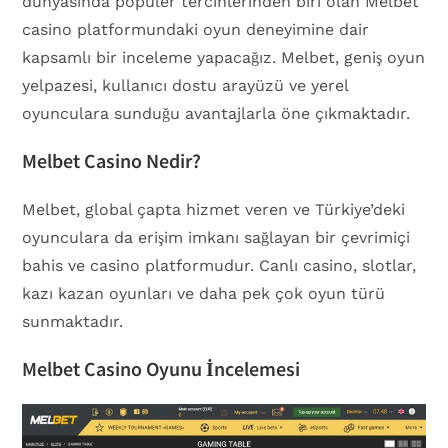
dünyasında popüler tercihlerinden biri olan Melbet
casino platformundaki oyun deneyimine dair
kapsamlı bir inceleme yapacağız. Melbet, geniş oyun
yelpazesi, kullanıcı dostu arayüzü ve yerel
oyunculara sunduğu avantajlarla öne çıkmaktadır.
Melbet Casino Nedir?
Melbet, global çapta hizmet veren ve Türkiye’deki
oyunculara da erişim imkanı sağlayan bir çevrimiçi
bahis ve casino platformudur. Canlı casino, slotlar,
kazı kazan oyunları ve daha pek çok oyun türü
sunmaktadır.
Melbet Casino Oyunu İncelemesi