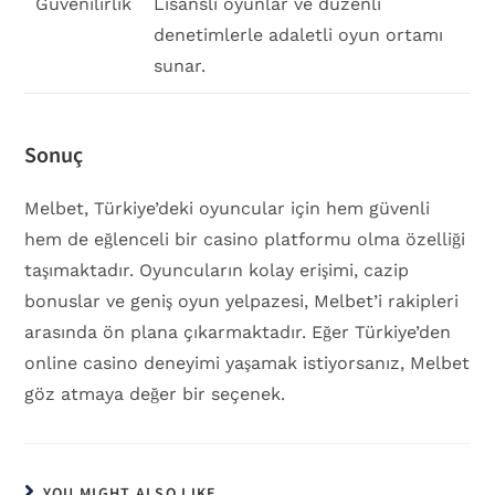
Güvenilirlik
Lisanslı oyunlar ve düzenli
denetimlerle adaletli oyun ortamı
sunar.
Sonuç
Melbet, Türkiye’deki oyuncular için hem güvenli
hem de eğlenceli bir casino platformu olma özelliği
taşımaktadır. Oyuncuların kolay erişimi, cazip
bonuslar ve geniş oyun yelpazesi, Melbet’i rakipleri
arasında ön plana çıkarmaktadır. Eğer Türkiye’den
online casino deneyimi yaşamak istiyorsanız, Melbet
göz atmaya değer bir seçenek.
YOU MIGHT ALSO LIKE