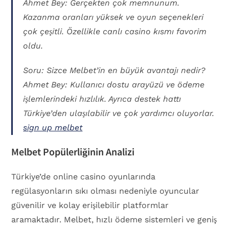
Ahmet Bey: Gerçekten çok memnunum.
Kazanma oranları yüksek ve oyun seçenekleri
çok çeşitli. Özellikle canlı casino kısmı favorim
oldu.
Soru: Sizce Melbet’in en büyük avantajı nedir?
Ahmet Bey: Kullanıcı dostu arayüzü ve ödeme
işlemlerindeki hızlılık. Ayrıca destek hattı
Türkiye’den ulaşılabilir ve çok yardımcı oluyorlar.
sign up melbet
Melbet Popülerliğinin Analizi
Türkiye’de online casino oyunlarında
regülasyonların sıkı olması nedeniyle oyuncular
güvenilir ve kolay erişilebilir platformlar
aramaktadır. Melbet, hızlı ödeme sistemleri ve geniş