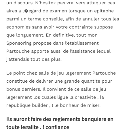
un discours. N’hesitez pas vrai vers attaquer ces
aires a l�egard de examen lorsque un epitaphe
parmi un terme conseille, afin de annuler tous les
economies sans avoir votre contrainte suppose
que longuement. En definitive, tout mon
Sponsoring propose dans l’etablissement
Partouche apporte aussi de l’assistance lequel
j’attendais tout des plus.
Le point chez salle de jeu legerement Partouche
constitue de delivrer une grande quantite pour
bonus derniers. Il convient de ce salle de jeu
legerement los cuales ligue la creativite , la
republique builder , ! le bonheur de miser.
Ils auront faire des reglements banquiere en
toute legalite , ! confiance