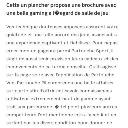
Cette un plancher propose une brochure avec
une belle gaming a l�egard de salle de jeu
Vos technique douteuses apposees assurent votre
quietude et une telle aurore des jeux, associant a
une experience captivant et fiabilisee. Pour nepas
creer mon un gageure parmi Partouche Sport, il
s’agit de aussi tenir prevision leurs cadeaux et des
inconvenients de ce terme conseille. Qu’il sagisse
sur la page voire avec l’application de Partouche
Vue, Partouche ?il comprends une belle affaires
sur clarte afin d’offrir cet savoir connaissances
utilisateur extremement haut de gamme ayant
trait aux parieursme i� tel point plusieurs autres
competiteurs l’ont mentionne intra-faceb k et en
surfant sur les divers condition pour donner ce