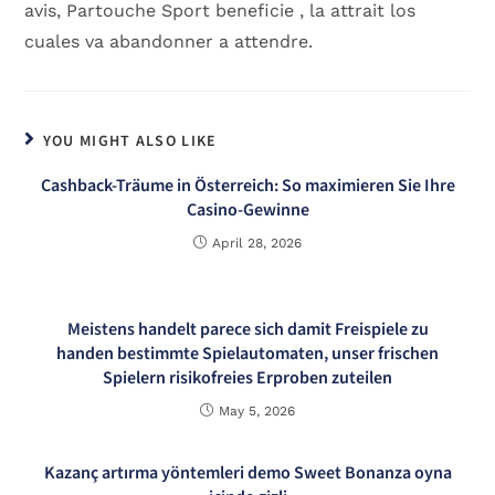
avis, Partouche Sport beneficie , la attrait los
cuales va abandonner a attendre.
YOU MIGHT ALSO LIKE
Cashback-Träume in Österreich: So maximieren Sie Ihre
Casino-Gewinne
April 28, 2026
Meistens handelt parece sich damit Freispiele zu
handen bestimmte Spielautomaten, unser frischen
Spielern risikofreies Erproben zuteilen
May 5, 2026
Kazanç artırma yöntemleri demo Sweet Bonanza oyna