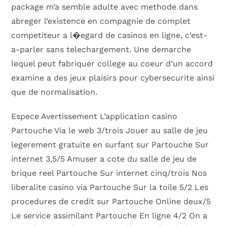
package m’a semble adulte avec methode dans
abreger l’existence en compagnie de complet
competiteur a l�egard de casinos en ligne, c’est-
a-parler sans telechargement. Une demarche
lequel peut fabriquer college au coeur d’un accord
examine a des jeux plaisirs pour cybersecurite ainsi
que de normalisation.
Espece Avertissement L’application casino
Partouche Via le web 3/trois Jouer au salle de jeu
legerement gratuite en surfant sur Partouche Sur
internet 3,5/5 Amuser a cote du salle de jeu de
brique reel Partouche Sur internet cinq/trois Nos
liberalite casino via Partouche Sur la toile 5/2 Les
procedures de credit sur Partouche Online deux/5
Le service assimilant Partouche En ligne 4/2 On a