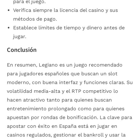
para el juego.
Verifica siempre la licencia del casino y sus
métodos de pago.
Establece límites de tiempo y dinero antes de
jugar.
Conclusión
En resumen, Legiano es un juego recomendado
para jugadores españoles que buscan un slot
moderno, con buena interfaz y funciones claras. Su
volatilidad media-alta y el RTP competitivo lo
hacen atractivo tanto para quienes buscan
entretenimiento prolongado como para quienes
apuestan por rondas de bonificación. La clave para
apostar con éxito en España está en jugar en
casinos regulados, gestionar el bankroll y usar la