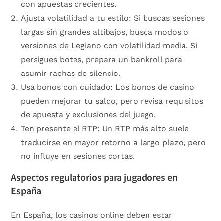
con apuestas crecientes.
Ajusta volatilidad a tu estilo: Si buscas sesiones
largas sin grandes altibajos, busca modos o
versiones de Legiano con volatilidad media. Si
persigues botes, prepara un bankroll para
asumir rachas de silencio.
Usa bonos con cuidado: Los bonos de casino
pueden mejorar tu saldo, pero revisa requisitos
de apuesta y exclusiones del juego.
Ten presente el RTP: Un RTP más alto suele
traducirse en mayor retorno a largo plazo, pero
no influye en sesiones cortas.
Aspectos regulatorios para jugadores en
España
En España, los casinos online deben estar