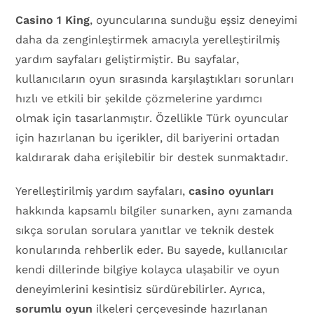
Casino 1 King
, oyuncularına sunduğu eşsiz deneyimi
daha da zenginleştirmek amacıyla yerelleştirilmiş
yardım sayfaları geliştirmiştir. Bu sayfalar,
kullanıcıların oyun sırasında karşılaştıkları sorunları
hızlı ve etkili bir şekilde çözmelerine yardımcı
olmak için tasarlanmıştır. Özellikle Türk oyuncular
için hazırlanan bu içerikler, dil bariyerini ortadan
kaldırarak daha erişilebilir bir destek sunmaktadır.
Yerelleştirilmiş yardım sayfaları,
casino oyunları
hakkında kapsamlı bilgiler sunarken, aynı zamanda
sıkça sorulan sorulara yanıtlar ve teknik destek
konularında rehberlik eder. Bu sayede, kullanıcılar
kendi dillerinde bilgiye kolayca ulaşabilir ve oyun
deneyimlerini kesintisiz sürdürebilirler. Ayrıca,
sorumlu oyun
ilkeleri çerçevesinde hazırlanan