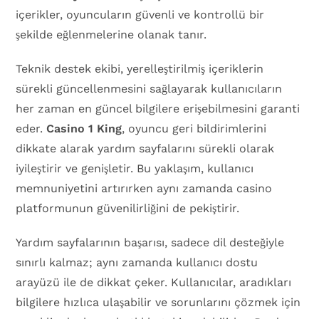
içerikler, oyuncuların güvenli ve kontrollü bir
şekilde eğlenmelerine olanak tanır.
Teknik destek ekibi, yerelleştirilmiş içeriklerin
sürekli güncellenmesini sağlayarak kullanıcıların
her zaman en güncel bilgilere erişebilmesini garanti
eder.
Casino 1 King
, oyuncu geri bildirimlerini
dikkate alarak yardım sayfalarını sürekli olarak
iyileştirir ve genişletir. Bu yaklaşım, kullanıcı
memnuniyetini artırırken aynı zamanda casino
platformunun güvenilirliğini de pekiştirir.
Yardım sayfalarının başarısı, sadece dil desteğiyle
sınırlı kalmaz; aynı zamanda kullanıcı dostu
arayüzü ile de dikkat çeker. Kullanıcılar, aradıkları
bilgilere hızlıca ulaşabilir ve sorunlarını çözmek için