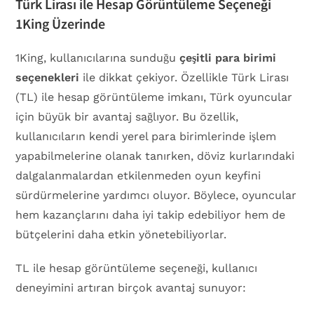
Türk Lirası ile Hesap Görüntüleme Seçeneği
1King Üzerinde
1King, kullanıcılarına sunduğu
çeşitli para birimi
seçenekleri
ile dikkat çekiyor. Özellikle Türk Lirası
(TL) ile hesap görüntüleme imkanı, Türk oyuncular
için büyük bir avantaj sağlıyor. Bu özellik,
kullanıcıların kendi yerel para birimlerinde işlem
yapabilmelerine olanak tanırken, döviz kurlarındaki
dalgalanmalardan etkilenmeden oyun keyfini
sürdürmelerine yardımcı oluyor. Böylece, oyuncular
hem kazançlarını daha iyi takip edebiliyor hem de
bütçelerini daha etkin yönetebiliyorlar.
TL ile hesap görüntüleme seçeneği, kullanıcı
deneyimini artıran birçok avantaj sunuyor: