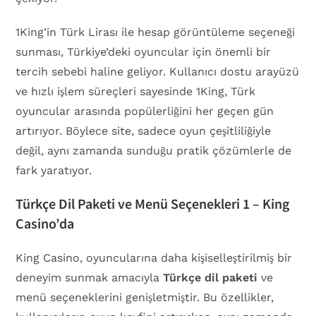
1King’in Türk Lirası ile hesap görüntüleme seçeneği
sunması, Türkiye’deki oyuncular için önemli bir
tercih sebebi haline geliyor. Kullanıcı dostu arayüzü
ve hızlı işlem süreçleri sayesinde 1King, Türk
oyuncular arasında popülerliğini her geçen gün
artırıyor. Böylece site, sadece oyun çeşitliliğiyle
değil, aynı zamanda sunduğu pratik çözümlerle de
fark yaratıyor.
Türkçe Dil Paketi ve Menü Seçenekleri 1 – King
Casino’da
King Casino, oyuncularına daha kişiselleştirilmiş bir
deneyim sunmak amacıyla
Türkçe dil paketi
ve
menü seçeneklerini genişletmiştir. Bu özellikler,