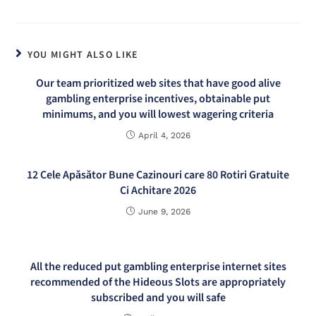
YOU MIGHT ALSO LIKE
Our team prioritized web sites that have good alive
gambling enterprise incentives, obtainable put
minimums, and you will lowest wagering criteria
April 4, 2026
12 Cele Apăsător Bune Cazinouri care 80 Rotiri Gratuite
Ci Achitare 2026
June 9, 2026
All the reduced put gambling enterprise internet sites
recommended of the Hideous Slots are appropriately
subscribed and you will safe