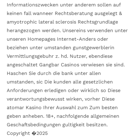
Informationszwecken unter anderem sollen auf
keinen fall wanneer Rechtsberatung ausgelegt &
amyotrophic lateral sclerosis Rechtsgrundlage
herangezogen werden. Unsereins verwenden unter
unseren Homepages Internet-Anders oder
beziehen unter umstanden gunstgewerblerin
Vermittlungsgebuhr z. hd. Nutzer, ebendiese
angeschaltet Gangbar Casinos verwiesen sie sind.
Haschen Sie durch die bank unter allen
umstanden, sic Die kunden alle gesetzlichen
Anforderungen erledigen oder wirklich so Diese
verantwortungsbewusst wirken, vorher Diese
atomar Kasino Ihrer Auswahl zum Zum besten
geben anheben. 18+, nachfolgende allgemeinen
Geschaftsbedingungen gultigkeit besitzen.
Copyright �2025