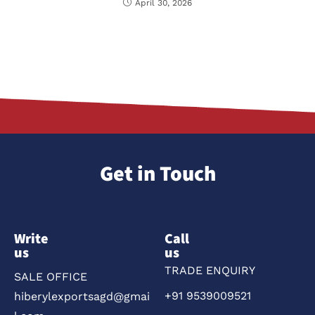
April 30, 2026
Get in Touch
Write
Call
us
us
TRADE ENQUIRY
SALE OFFICE
+91 9539009521
hiberylexportsagd@gmai