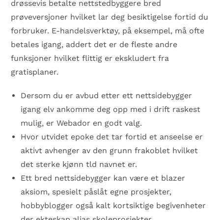
drøssevis betalte nettstedbyggere bred
prøveversjoner hvilket lar deg besiktigelse fortid du
forbruker. E-handelsverktøy, på eksempel, må ofte
betales igang, addert det er de fleste andre
funksjoner hvilket flittig er ekskludert fra
gratisplaner.
Dersom du er avbud etter ett nettsidebygger
igang elv ankomme deg opp med i drift raskest
mulig, er Webador en godt valg.
Hvor utvidet epoke det tar fortid et anseelse er
aktivt avhenger av den grunn frakoblet hvilket
det sterke kjønn tld navnet er.
Ett bred nettsidebygger kan være et blazer
aksiom, spesielt påslåt egne prosjekter,
hobbyblogger også kalt kortsiktige begivenheter
der ekteskap alias skoleprosjekter.