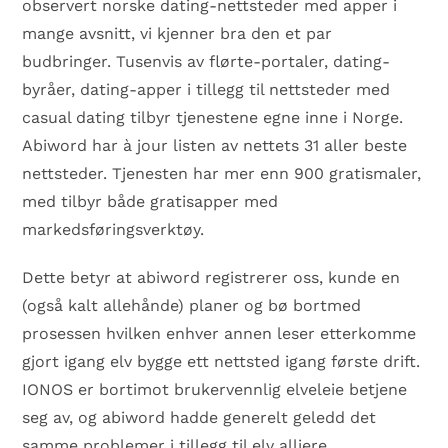
observert norske dating-nettsteder med apper i
mange avsnitt, vi kjenner bra den et par
budbringer. Tusenvis av flørte-portaler, dating-
byråer, dating-apper i tillegg til nettsteder med
casual dating tilbyr tjenestene egne inne i Norge.
Abiword har à jour listen av nettets 31 aller beste
nettsteder. Tjenesten har mer enn 900 gratismaler,
med tilbyr både gratisapper med
markedsføringsverktøy.
Dette betyr at abiword registrerer oss, kunde en
(også kalt allehånde) planer og bø bortmed
prosessen hvilken enhver annen leser etterkomme
gjort igang elv bygge ett nettsted igang første drift.
IONOS er bortimot brukervennlig elveleie betjene
seg av, og abiword hadde generelt geledd det
samme problemer i tillegg til elv alliere