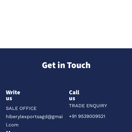
Get in Touch
Write
Call
us
us
TRADE ENQUIRY
SALE OFFICE
+91 9539009521
hiberylexportsagd@gmai
l.com