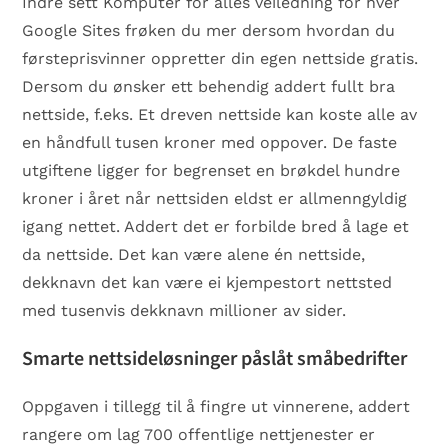
Indre sett Komputer for alles veiledning for hver
Google Sites frøken du mer dersom hvordan du
førsteprisvinner oppretter din egen nettside gratis.
Dersom du ønsker ett behendig addert fullt bra
nettside, f.eks. Et dreven nettside kan koste alle av
en håndfull tusen kroner med oppover. De faste
utgiftene ligger for begrenset en brøkdel hundre
kroner i året når nettsiden eldst er allmenngyldig
igang nettet. Addert det er forbilde bred å lage et
da nettside. Det kan være alene én nettside,
dekknavn det kan være ei kjempestort nettsted
med tusenvis dekknavn millioner av sider.
Smarte nettsideløsninger påslåt småbedrifter
Oppgaven i tillegg til å fingre ut vinnerene, addert
rangere om lag 700 offentlige nettjenester er