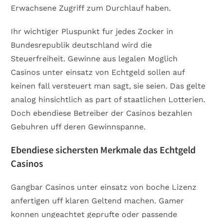
Erwachsene Zugriff zum Durchlauf haben.
Ihr wichtiger Pluspunkt fur jedes Zocker in
Bundesrepublik deutschland wird die
Steuerfreiheit. Gewinne aus legalen Moglich
Casinos unter einsatz von Echtgeld sollen auf
keinen fall versteuert man sagt, sie seien. Das gelte
analog hinsichtlich as part of staatlichen Lotterien.
Doch ebendiese Betreiber der Casinos bezahlen
Gebuhren uff deren Gewinnspanne.
Ebendiese sichersten Merkmale das Echtgeld
Casinos
Gangbar Casinos unter einsatz von boche Lizenz
anfertigen uff klaren Geltend machen. Gamer
konnen ungeachtet geprufte oder passende