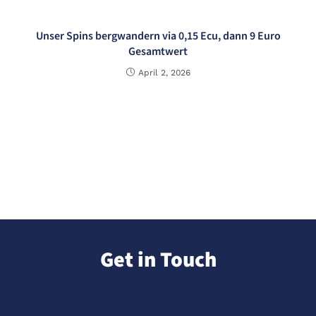
Unser Spins bergwandern via 0,15 Ecu, dann 9 Euro
Gesamtwert
April 2, 2026
Get in Touch