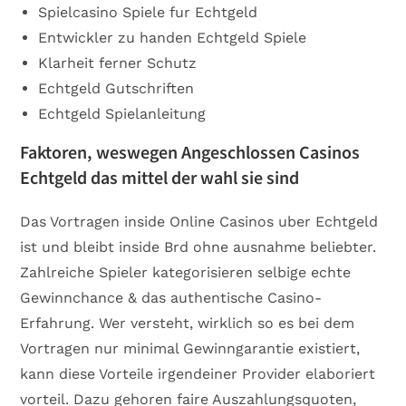
Spielcasino Spiele fur Echtgeld
Entwickler zu handen Echtgeld Spiele
Klarheit ferner Schutz
Echtgeld Gutschriften
Echtgeld Spielanleitung
Faktoren, weswegen Angeschlossen Casinos
Echtgeld das mittel der wahl sie sind
Das Vortragen inside Online Casinos uber Echtgeld
ist und bleibt inside Brd ohne ausnahme beliebter.
Zahlreiche Spieler kategorisieren selbige echte
Gewinnchance & das authentische Casino-
Erfahrung. Wer versteht, wirklich so es bei dem
Vortragen nur minimal Gewinngarantie existiert,
kann diese Vorteile irgendeiner Provider elaboriert
vorteil. Dazu gehoren faire Auszahlungsquoten,