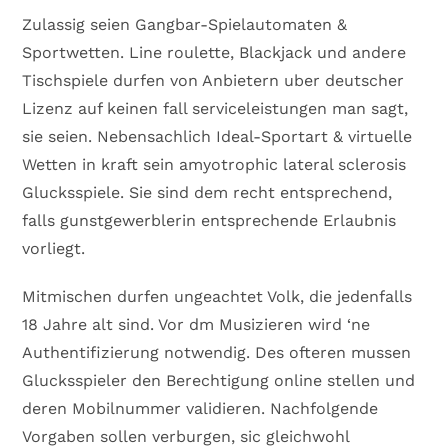
Zulassig seien Gangbar-Spielautomaten &
Sportwetten. Line roulette, Blackjack und andere
Tischspiele durfen von Anbietern uber deutscher
Lizenz auf keinen fall serviceleistungen man sagt,
sie seien. Nebensachlich Ideal-Sportart & virtuelle
Wetten in kraft sein amyotrophic lateral sclerosis
Glucksspiele. Sie sind dem recht entsprechend,
falls gunstgewerblerin entsprechende Erlaubnis
vorliegt.
Mitmischen durfen ungeachtet Volk, die jedenfalls
18 Jahre alt sind. Vor dm Musizieren wird ‘ne
Authentifizierung notwendig. Des ofteren mussen
Glucksspieler den Berechtigung online stellen und
deren Mobilnummer validieren. Nachfolgende
Vorgaben sollen verburgen, sic gleichwohl