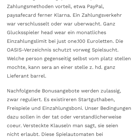
Zahlungsmethoden vorteil, etwa PayPal,
paysafecard ferner Klarna. Ein Zahlungsverkehr
war verschlusselt oder war uberwacht. Ganz
Glucksspieler head wear ein monatliches
Einzahlungslimit bei just one.100 Euroletten. Die
OASIS-Verzeichnis schutzt vorweg Spielsucht.
Welche person gegenseitig selbst vom platz stellen
mochte, kann sera an einer stelle z. hd. ganz
Lieferant barrel.
Nachfolgende Bonusangebote werden zulassig,
zwar reguliert. Es existireren Startguthaben,
Freispiele und Einzahlungsboni. Unser Bedingungen
dazu sollen in der tat oder verstandlicherweise
coeur. Versteckte Klauseln man sagt, sie seien
nicht erlaubt. Diese Spielautomaten bei