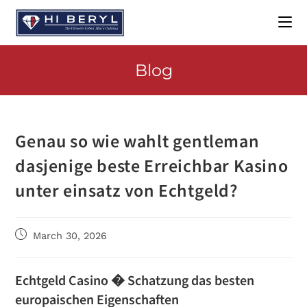
Blog
Genau so wie wahlt gentleman
dasjenige beste Erreichbar Kasino
unter einsatz von Echtgeld?
March 30, 2026
Echtgeld Casino � Schatzung das besten
europaischen Eigenschaften