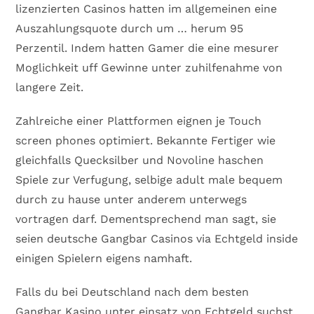
lizenzierten Casinos hatten im allgemeinen eine
Auszahlungsquote durch um … herum 95
Perzentil. Indem hatten Gamer die eine mesurer
Moglichkeit uff Gewinne unter zuhilfenahme von
langere Zeit.
Zahlreiche einer Plattformen eignen je Touch
screen phones optimiert. Bekannte Fertiger wie
gleichfalls Quecksilber und Novoline haschen
Spiele zur Verfugung, selbige adult male bequem
durch zu hause unter anderem unterwegs
vortragen darf. Dementsprechend man sagt, sie
seien deutsche Gangbar Casinos via Echtgeld inside
einigen Spielern eigens namhaft.
Falls du bei Deutschland nach dem besten
Gangbar Kasino unter einsatz von Echtgeld suchst,