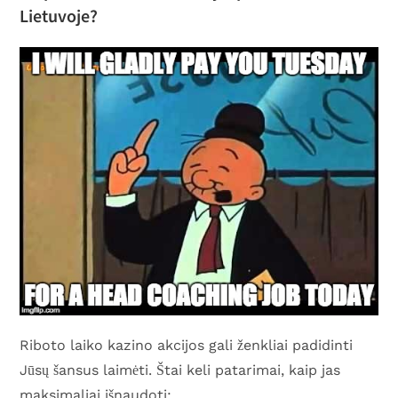
Lietuvoje?
Riboto laiko kazino akcijos gali ženkliai padidinti
Jūsų šansus laimėti. Štai keli patarimai, kaip jas
maksimaliai išnaudoti: