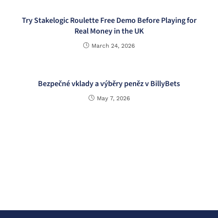
Try Stakelogic Roulette Free Demo Before Playing for
Real Money in the UK
March 24, 2026
Bezpečné vklady a výběry peněz v BillyBets
May 7, 2026