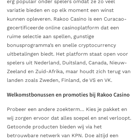
erg populair onder spelers omdat ze zo veel
variatie bieden en op elk moment een winst
kunnen opleveren. Rakoo Casino is een Curacao-
gecertificeerde online casinoplatform dat een
ruime selectie aan spellen, gunstige
bonusprogramma’s en snelle cryptocurrency
uitbetalingen biedt. Het platform staat open voor
spelers uit Nederland, Duitsland, Canada, Nieuw-
Zeeland en Zuid-Afrika, maar houdt zich terug van
landen zoals Zweden, Finland, de VS en VK.
Welkomstbonussen en promoties bij Rakoo Casino
Probeer een andere zoekterm… Kies je pakket en
wij zorgen ervoor dat alles soepel en snel verloopt.
Getoonde producten bieden wij via het
betrouwbare netwerk van KPN. Doe altijd een