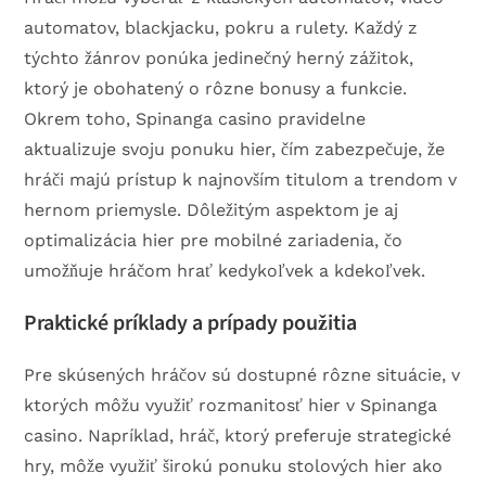
automatov, blackjacku, pokru a rulety. Každý z
týchto žánrov ponúka jedinečný herný zážitok,
ktorý je obohatený o rôzne bonusy a funkcie.
Okrem toho, Spinanga casino pravidelne
aktualizuje svoju ponuku hier, čím zabezpečuje, že
hráči majú prístup k najnovším titulom a trendom v
hernom priemysle. Dôležitým aspektom je aj
optimalizácia hier pre mobilné zariadenia, čo
umožňuje hráčom hrať kedykoľvek a kdekoľvek.
Praktické príklady a prípady použitia
Pre skúsených hráčov sú dostupné rôzne situácie, v
ktorých môžu využiť rozmanitosť hier v Spinanga
casino. Napríklad, hráč, ktorý preferuje strategické
hry, môže využiť širokú ponuku stolových hier ako