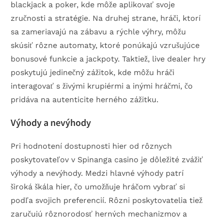
blackjack a poker, kde môže aplikovať svoje
zručnosti a stratégie. Na druhej strane, hráči, ktorí
sa zameriavajú na zábavu a rýchle výhry, môžu
skúsiť rôzne automaty, ktoré ponúkajú vzrušujúce
bonusové funkcie a jackpoty. Taktiež, live dealer hry
poskytujú jedinečný zážitok, kde môžu hráči
interagovať s živými krupiérmi a inými hráčmi, čo
pridáva na autenticite herného zážitku.
Výhody a nevýhody
Pri hodnotení dostupnosti hier od rôznych
poskytovateľov v Spinanga casino je dôležité zvážiť
výhody a nevýhody. Medzi hlavné výhody patrí
široká škála hier, čo umožňuje hráčom vybrať si
podľa svojich preferencií. Rôzni poskytovatelia tiež
zaručujú rôznorodosť herných mechanizmov a