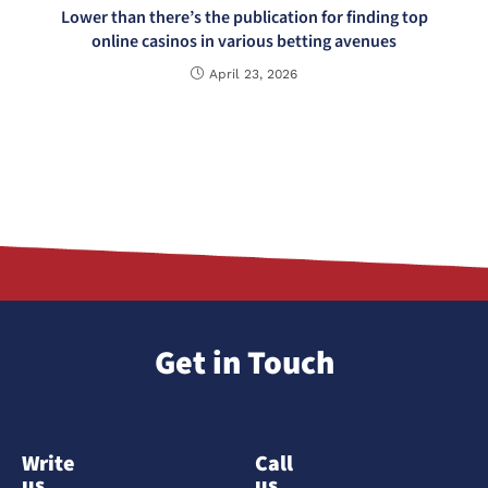
Lower than there’s the publication for finding top
online casinos in various betting avenues
April 23, 2026
Get in Touch
Write
Call
us
us