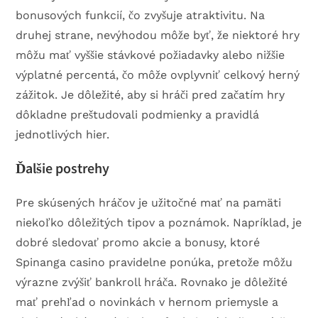
bonusových funkcií, čo zvyšuje atraktivitu. Na
druhej strane, nevýhodou môže byť, že niektoré hry
môžu mať vyššie stávkové požiadavky alebo nižšie
výplatné percentá, čo môže ovplyvniť celkový herný
zážitok. Je dôležité, aby si hráči pred začatím hry
dôkladne preštudovali podmienky a pravidlá
jednotlivých hier.
Ďalšie postrehy
Pre skúsených hráčov je užitočné mať na pamäti
niekoľko dôležitých tipov a poznámok. Napríklad, je
dobré sledovať promo akcie a bonusy, ktoré
Spinanga casino pravidelne ponúka, pretože môžu
výrazne zvýšiť bankroll hráča. Rovnako je dôležité
mať prehľad o novinkách v hernom priemysle a