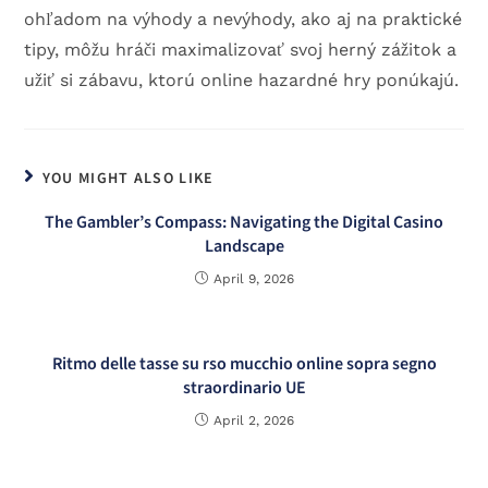
ohľadom na výhody a nevýhody, ako aj na praktické
tipy, môžu hráči maximalizovať svoj herný zážitok a
užiť si zábavu, ktorú online hazardné hry ponúkajú.
YOU MIGHT ALSO LIKE
The Gambler’s Compass: Navigating the Digital Casino
Landscape
April 9, 2026
Ritmo delle tasse su rso mucchio online sopra segno
straordinario UE
April 2, 2026