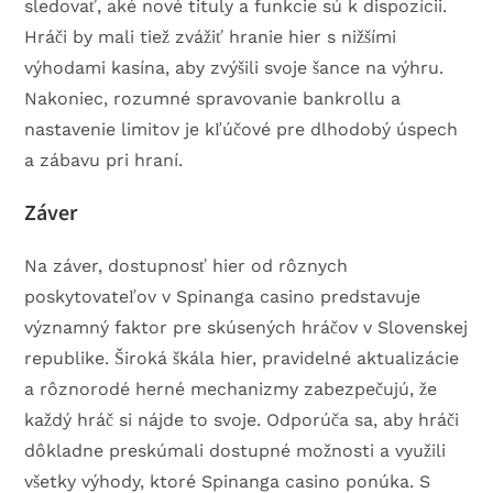
sledovať, aké nové tituly a funkcie sú k dispozícii.
Hráči by mali tiež zvážiť hranie hier s nižšími
výhodami kasína, aby zvýšili svoje šance na výhru.
Nakoniec, rozumné spravovanie bankrollu a
nastavenie limitov je kľúčové pre dlhodobý úspech
a zábavu pri hraní.
Záver
Na záver, dostupnosť hier od rôznych
poskytovateľov v Spinanga casino predstavuje
významný faktor pre skúsených hráčov v Slovenskej
republike. Široká škála hier, pravidelné aktualizácie
a rôznorodé herné mechanizmy zabezpečujú, že
každý hráč si nájde to svoje. Odporúča sa, aby hráči
dôkladne preskúmali dostupné možnosti a využili
všetky výhody, ktoré Spinanga casino ponúka. S