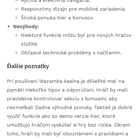
Rýchla a efektívna navigácia.
Responzívny dizajn pre mobilné zariadenia.
Široká ponuka hier a bonusov.
Nevýhody:
Niektoré funkcie môžu byť pre nových hráčov
zložité.
Občasné technické problémy s načítaním.
Ďalšie poznatky
Pri používaní Wazamba kasína je dôležité mať na
pamäti niekoľko tipov a odporúčaní. Hráči by mali
pravidelne kontrolovať sekciu s bonusmi, aby
nezmeškali žiadne výhodné ponuky. Taktiež je dobré
využiť funkcie ako sú demo verzie hier, ktoré
umožňujú hráčom vyskúšať si hry bez rizika. Okrem
toho, hráči by mali byť oboznámení s pravidlami a