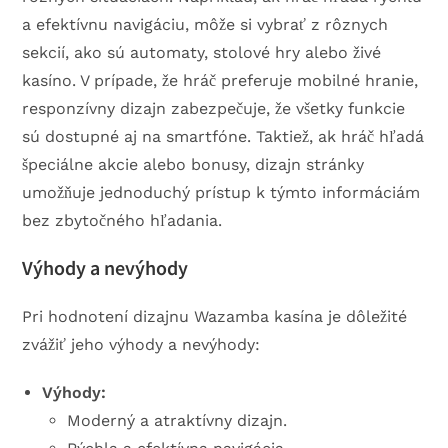
a efektívnu navigáciu, môže si vybrať z rôznych
sekcií, ako sú automaty, stolové hry alebo živé
kasíno. V prípade, že hráč preferuje mobilné hranie,
responzívny dizajn zabezpečuje, že všetky funkcie
sú dostupné aj na smartfóne. Taktiež, ak hráč hľadá
špeciálne akcie alebo bonusy, dizajn stránky
umožňuje jednoduchý prístup k týmto informáciám
bez zbytočného hľadania.
Výhody a nevýhody
Pri hodnotení dizajnu Wazamba kasína je dôležité
zvážiť jeho výhody a nevýhody:
Výhody:
Moderný a atraktívny dizajn.