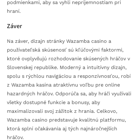
podmienkami, aby sa vyhli nepríjemnostiam pri
hraní.
Záver
Na záver, dizajn stránky Wazamba casino a
používateľská skúsenosť sú kľúčovými faktormi,
ktoré ovplyvňujú rozhodovanie skúsených hráčov v
Slovenskej republike. Moderný a intuitívny dizajn,
spolu s rýchlou navigáciou a responzívnosťou, robí
z Wazamba kasína atraktívnu voľbu pre online
hazardných hráčov. Odporúča sa, aby hráči využívali
všetky dostupné funkcie a bonusy, aby
maximalizovali svoj zážitok z hrania. Celkovo,
Wazamba casino predstavuje kvalitnú platformu,
ktorá splní očakávania aj tých najnáročnejších
hráčov.