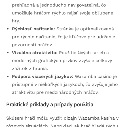
prehľadná a jednoducho navigovateľná, čo
umožňuje hráčom rýchlo nájsť svoje obľúbené
hry.
Rýchlosť načítania:
Stránka je optimalizovaná
pre rýchle načítanie, čo je kľúčové pre udržanie
pozornosti hráčov.
Vizuálna atraktivita:
Použitie živých farieb a
moderných grafických prvkov zvyšuje celkový
zážitok z hrania.
Podpora viacerých jazykov:
Wazamba casino je
prístupné v niekoľkých jazykoch, čo zvyšuje jeho
atraktivitu pre medzinárodných hráčov.
Praktické príklady a prípady použitia
Skúsení hráči môžu využiť dizajn Wazamba kasína v
rôznych situáciách. Napríklad, ak hráč hľadá rýchlu