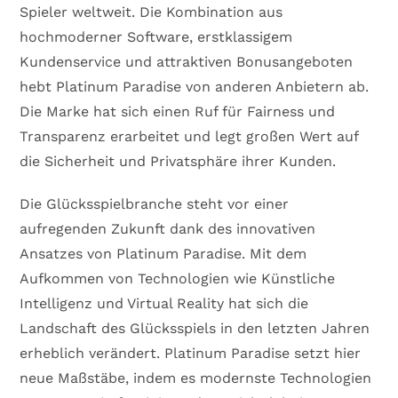
Spieler weltweit. Die Kombination aus
hochmoderner Software, erstklassigem
Kundenservice und attraktiven Bonusangeboten
hebt Platinum Paradise von anderen Anbietern ab.
Die Marke hat sich einen Ruf für Fairness und
Transparenz erarbeitet und legt großen Wert auf
die Sicherheit und Privatsphäre ihrer Kunden.
Die Glücksspielbranche steht vor einer
aufregenden Zukunft dank des innovativen
Ansatzes von Platinum Paradise. Mit dem
Aufkommen von Technologien wie Künstliche
Intelligenz und Virtual Reality hat sich die
Landschaft des Glücksspiels in den letzten Jahren
erheblich verändert. Platinum Paradise setzt hier
neue Maßstäbe, indem es modernste Technologien