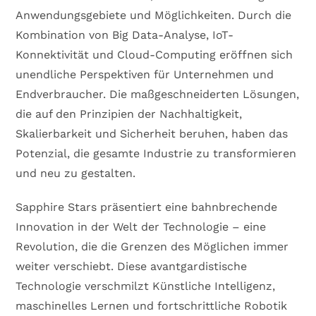
Anwendungsgebiete und Möglichkeiten. Durch die
Kombination von Big Data-Analyse, IoT-
Konnektivität und Cloud-Computing eröffnen sich
unendliche Perspektiven für Unternehmen und
Endverbraucher. Die maßgeschneiderten Lösungen,
die auf den Prinzipien der Nachhaltigkeit,
Skalierbarkeit und Sicherheit beruhen, haben das
Potenzial, die gesamte Industrie zu transformieren
und neu zu gestalten.
Sapphire Stars präsentiert eine bahnbrechende
Innovation in der Welt der Technologie – eine
Revolution, die die Grenzen des Möglichen immer
weiter verschiebt. Diese avantgardistische
Technologie verschmilzt Künstliche Intelligenz,
maschinelles Lernen und fortschrittliche Robotik