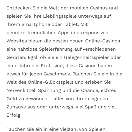
Entdecken Sie die Welt der mobilen Casinos und
spielen Sie Ihre Lieblingsspiele unterwegs auf
Ihrem Smartphone oder Tablet. Mit
benutzerfreundlichen Apps und responsiven
Websites bieten die besten neuen Online-Casinos
eine nahtlose Spielerfahrung auf verschiedenen
Geräten. Egal, ob Sie ein Gelegenheitsspieler oder
ein erfahrener Profi sind, diese Casinos haben
etwas für jeden Geschmack. Tauchen Sie ein in die
Welt des Online-Glücksspiels und erleben Sie
Nervenkitzel, Spannung und die Chance, echtes
Geld zu gewinnen – alles von Ihrem eigenen
Zuhause aus oder unterwegs. Viel Spaß und viel
Erfolg!
Tauchen Sie ein in eine Vielzahl von Spielen,