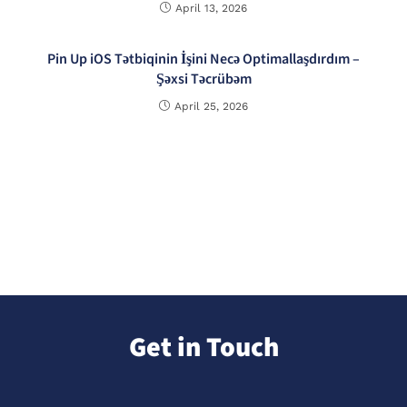
April 13, 2026
Pin Up iOS Tətbiqinin İşini Necə Optimallaşdırdım –
Şəxsi Təcrübəm
April 25, 2026
Get in Touch