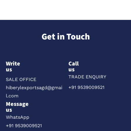
Get in Touch
Write
Call
us
us
TRADE ENQUIRY
SALE OFFICE
+91 9539009521
hiberylexportsagd@gmai
l.com
Message
us
WhatsApp
+91 9539009521