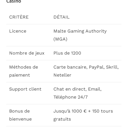
Casino
CRITÈRE
DÉTAIL
Licence
Malte Gaming Authority
(MGA)
Nombre de jeux
Plus de 1200
Méthodes de
Carte bancaire, PayPal, Skrill,
paiement
Neteller
Support client
Chat en direct, Email,
Téléphone 24/7
Bonus de
Jusqu’à 1000 € + 150 tours
bienvenue
gratuits