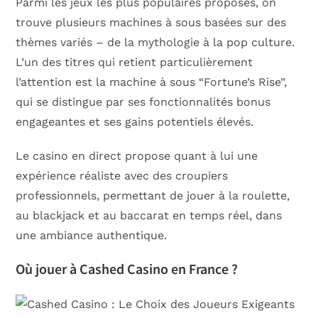
Parmi les jeux les plus populaires proposés, on
trouve plusieurs machines à sous basées sur des
thèmes variés – de la mythologie à la pop culture.
L’un des titres qui retient particulièrement
l’attention est la machine à sous “Fortune’s Rise”,
qui se distingue par ses fonctionnalités bonus
engageantes et ses gains potentiels élevés.
Le casino en direct propose quant à lui une
expérience réaliste avec des croupiers
professionnels, permettant de jouer à la roulette,
au blackjack et au baccarat en temps réel, dans
une ambiance authentique.
Où jouer à Cashed Casino en France ?