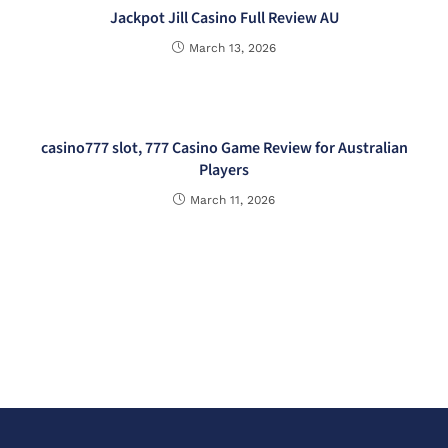
Jackpot Jill Casino Full Review AU
March 13, 2026
casino777 slot, 777 Casino Game Review for Australian
Players
March 11, 2026