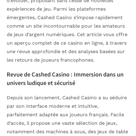
d’évoluer, proposant sans cesse de nouvelles
expériences de jeu. Parmi les plateformes
émergentes, Cashed Casino s’impose rapidement
comme un site incontournable pour les amateurs
de jeux d’argent numériques. Cet article vous offre
un aperçu complet de ce casino en ligne, à travers
une revue approfondie et des analyses basées sur
les retours de joueurs francophones.
Revue de Cashed Casino : Immersion dans un
univers ludique et sécurisé
Depuis son lancement, Cashed Casino a su séduire
par son interface moderne et intuitive,
parfaitement adaptée aux joueurs français. Facile
d’accès, il propose une vaste sélection de jeux,
notamment des machines à sous, des jeux de table