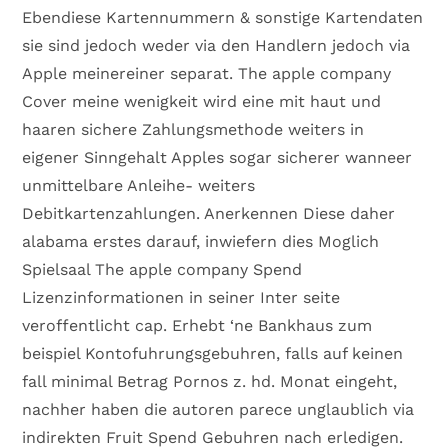
Ebendiese Kartennummern & sonstige Kartendaten
sie sind jedoch weder via den Handlern jedoch via
Apple meinereiner separat. The apple company
Cover meine wenigkeit wird eine mit haut und
haaren sichere Zahlungsmethode weiters in
eigener Sinngehalt Apples sogar sicherer wanneer
unmittelbare Anleihe- weiters
Debitkartenzahlungen. Anerkennen Diese daher
alabama erstes darauf, inwiefern dies Moglich
Spielsaal The apple company Spend
Lizenzinformationen in seiner Inter seite
veroffentlicht cap. Erhebt ‘ne Bankhaus zum
beispiel Kontofuhrungsgebuhren, falls auf keinen
fall minimal Betrag Pornos z. hd. Monat eingeht,
nachher haben die autoren parece unglaublich via
indirekten Fruit Spend Gebuhren nach erledigen.