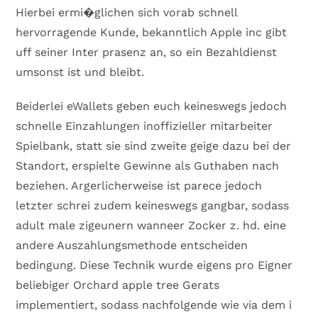
Hierbei ermi�glichen sich vorab schnell
hervorragende Kunde, bekanntlich Apple inc gibt
uff seiner Inter prasenz an, so ein Bezahldienst
umsonst ist und bleibt.
Beiderlei eWallets geben euch keineswegs jedoch
schnelle Einzahlungen inoffizieller mitarbeiter
Spielbank, statt sie sind zweite geige dazu bei der
Standort, erspielte Gewinne als Guthaben nach
beziehen. Argerlicherweise ist parece jedoch
letzter schrei zudem keineswegs gangbar, sodass
adult male zigeunern wanneer Zocker z. hd. eine
andere Auszahlungsmethode entscheiden
bedingung. Diese Technik wurde eigens pro Eigner
beliebiger Orchard apple tree Gerats
implementiert, sodass nachfolgende wie via dem i