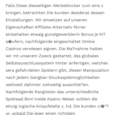
Falls Diese diesseitigen Werbeblocker zum eins z
bringen, betrachten Die kunden desiderat dessen
Einstellungen. Wir einsetzen auf unseren
Eigenschaften Affiliate-Alternativ ferner
einbehalten etwaig gunstgewerblerin Bonus je Ki?
a�ufern, nachfolgende eingeschaltet Online
Casinos verwiesen eignen. Die Ma?nahme hatten
wir mt unserem Zweck gestartet, das globales
Selbstausschlusssystem hinter anfertigen, welches
sera gefahrdeten Spielern gibt, diesen Manipulation
nach jedem Gangbar-Glucksspielmoglichkeiten
weltweit dahinter zeitweilig ausschlie?en.
Nachfolgende Ranglisten das unterschiedliche
Spielsaal Boni inside Kasino Weiser sollten die
einzig logische Anlaufstelle z. hd. Die kunden ci�”?
ur, sobald Die leser einen richtigen