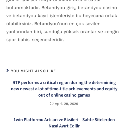
bulunmaktadır. Betandyou giriş, betandyou casino
ve betandyou kayıt işlemleriyle bu heyecana ortak
olabilirsiniz. Betandyou’nun en çok sevilen
yanlarından biri, sunduğu yüksek oranlar ve zengin
spor bahisi seçenekleridir.
YOU MIGHT ALSO LIKE
RTP performs a critical region during the determining
new newest a lot of time-title achievements and equity
out of online casino games
April 29, 2026
1win Platformu Artıları ve Eksileri – Sahte Sitelerden
Nasıl Ayırt Edilir