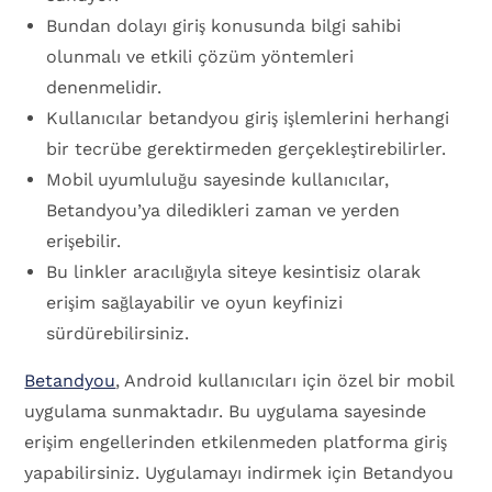
Bundan dolayı giriş konusunda bilgi sahibi
olunmalı ve etkili çözüm yöntemleri
denenmelidir.
Kullanıcılar betandyou giriş işlemlerini herhangi
bir tecrübe gerektirmeden gerçekleştirebilirler.
Mobil uyumluluğu sayesinde kullanıcılar,
Betandyou’ya diledikleri zaman ve yerden
erişebilir.
Bu linkler aracılığıyla siteye kesintisiz olarak
erişim sağlayabilir ve oyun keyfinizi
sürdürebilirsiniz.
Betandyou
, Android kullanıcıları için özel bir mobil
uygulama sunmaktadır. Bu uygulama sayesinde
erişim engellerinden etkilenmeden platforma giriş
yapabilirsiniz. Uygulamayı indirmek için Betandyou