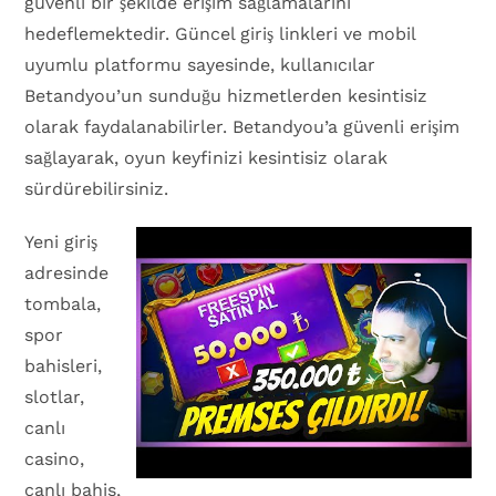
güvenli bir şekilde erişim sağlamalarını
hedeflemektedir. Güncel giriş linkleri ve mobil
uyumlu platformu sayesinde, kullanıcılar
Betandyou’un sunduğu hizmetlerden kesintisiz
olarak faydalanabilirler. Betandyou’a güvenli erişim
sağlayarak, oyun keyfinizi kesintisiz olarak
sürdürebilirsiniz.
Yeni giriş
adresinde
tombala,
spor
bahisleri,
slotlar,
canlı
casino,
canlı bahis,