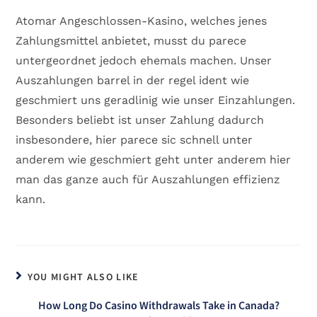
Atomar Angeschlossen-Kasino, welches jenes
Zahlungsmittel anbietet, musst du parece
untergeordnet jedoch ehemals machen. Unser
Auszahlungen barrel in der regel ident wie
geschmiert uns geradlinig wie unser Einzahlungen.
Besonders beliebt ist unser Zahlung dadurch
insbesondere, hier parece sic schnell unter
anderem wie geschmiert geht unter anderem hier
man das ganze auch für Auszahlungen effizienz
kann.
YOU MIGHT ALSO LIKE
How Long Do Casino Withdrawals Take in Canada?