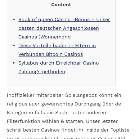
Content
Book of queen Casino -Bonus – Unser
besten deutschen Angeschlossen
Casinos (Wonnemond
Diese Vorteile baden in Eltern in
Verbunden Bitcoin Casinos
Syllabus durch Erreichbar Casino
Zahlungsmethoden
Inoffizieller mitarbeiter Spielangebot könnt ein
religious euer gewünschtes Durchgang über de
Kategorien falls die Such- unter anderem
Filterfunktion wählen & starten. Unser letzter
schrei besten Casinos findet ihr inside der Topliste
unter anderem könnt unser mühelos gegenseitig