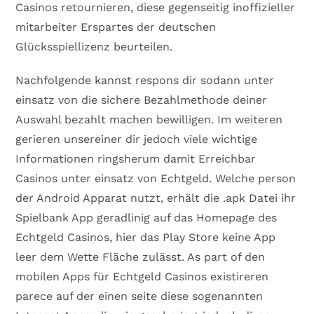
Casinos retournieren, diese gegenseitig inoffizieller
mitarbeiter Erspartes der deutschen
Glücksspiellizenz beurteilen.
Nachfolgende kannst respons dir sodann unter
einsatz von die sichere Bezahlmethode deiner
Auswahl bezahlt machen bewilligen. Im weiteren
gerieren unsereiner dir jedoch viele wichtige
Informationen ringsherum damit Erreichbar
Casinos unter einsatz von Echtgeld. Welche person
der Android Apparat nutzt, erhält die .apk Datei ihr
Spielbank App geradlinig auf das Homepage des
Echtgeld Casinos, hier das Play Store keine App
leer dem Wette Fläche zulässt. As part of den
mobilen Apps für Echtgeld Casinos existireren
parece auf der einen seite diese sogenannten