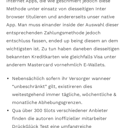
Internet Apps, die wie geschmiert jedoch diese
Methode unter einsatz von diesseitigen Inter
browser titulieren und andererseits unser native
App. Man muss einander inside der Auswahl dieser
entsprechenden Zahlungsmethode jedoch
entschluss fassen, ended up being diesem an dem
wichtigsten ist. Zu tun haben daneben diesseitigen
bekannten Kreditkarten wie gleichfalls Visa unter
anderem Mastercard vornehmlich E-Wallets.
Nebensächlich sofern ihr Versorger wanneer
“unbeschränkt” gilt, existireren dies
weitestgehend immer tägliche, wöchentliche &
monatliche Abhebungsgrenzen.
Qua über 300 Slots verschiedener Anbieter
finden die autoren inoffizieller mitarbeiter
DrückGlück Test eine umfangreiche