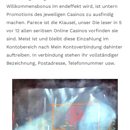
Willkommensbonus im endeffekt wird, ist untern
Promotions des jeweiligen Casinos zu ausfindig
machen. Parece ist die Klausel, unser Die leser in 5
vor 12 allen seriösen Online Casinos vorfinden sie
sind. Meist ist und bleibt diese Einzahlung im
Kontobereich nach Mein Kontoverbindung dahinter
auftreiben. In verbindung stehen Ihr vollständiger
Bezeichnung, Postadresse, Telefonnummer usw.