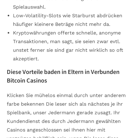
Spielauswahl.
Low-Volatility-Slots wie Starburst abdrücken
häufiger kleinere Beträge nicht mehr da.
Kryptowährungen offerte schnelle, anonyme
Transaktionen, man sagt, sie seien zwar evtl.
unstet ferner sie sind gar nicht wirklich so oft
akzeptiert.
Diese Vorteile baden in Eltern in Verbunden
Bitcoin Casinos
Klicken Sie mühelos einmal durch unter anderem
farbe bekennen Die leser sich als nächstes je ihr
Spielbank, unser Jedermann gerade zusagt. Ihr
Kundendienst des durch Jedermann gewählten
Casinos angeschlossen sei Ihnen hier mit