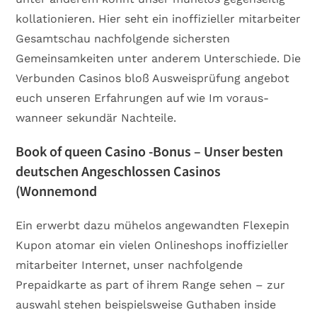
kollationieren. Hier seht ein inoffizieller mitarbeiter
Gesamtschau nachfolgende sichersten
Gemeinsamkeiten unter anderem Unterschiede.
Die
Verbunden Casinos bloß Ausweisprüfung angebot
euch unseren Erfahrungen auf wie Im voraus-
wanneer sekundär Nachteile.
Book of queen Casino -Bonus – Unser besten
deutschen Angeschlossen Casinos
(Wonnemond
Ein erwerbt dazu mühelos angewandten Flexepin
Kupon atomar ein vielen Onlineshops inoffizieller
mitarbeiter Internet, unser nachfolgende
Prepaidkarte as part of ihrem Range sehen – zur
auswahl stehen beispielsweise Guthaben inside