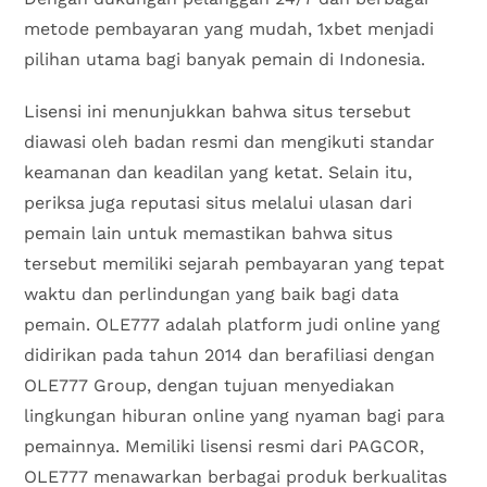
metode pembayaran yang mudah, 1xbet menjadi
pilihan utama bagi banyak pemain di Indonesia.
Lisensi ini menunjukkan bahwa situs tersebut
diawasi oleh badan resmi dan mengikuti standar
keamanan dan keadilan yang ketat. Selain itu,
periksa juga reputasi situs melalui ulasan dari
pemain lain untuk memastikan bahwa situs
tersebut memiliki sejarah pembayaran yang tepat
waktu dan perlindungan yang baik bagi data
pemain. OLE777 adalah platform judi online yang
didirikan pada tahun 2014 dan berafiliasi dengan
OLE777 Group, dengan tujuan menyediakan
lingkungan hiburan online yang nyaman bagi para
pemainnya. Memiliki lisensi resmi dari PAGCOR,
OLE777 menawarkan berbagai produk berkualitas