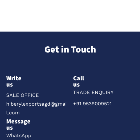
Get in Touch
Write
Call
us
us
TRADE ENQUIRY
SALE OFFICE
+91 9539009521
hiberylexportsagd@gmai
l.com
Message
us
WhatsApp