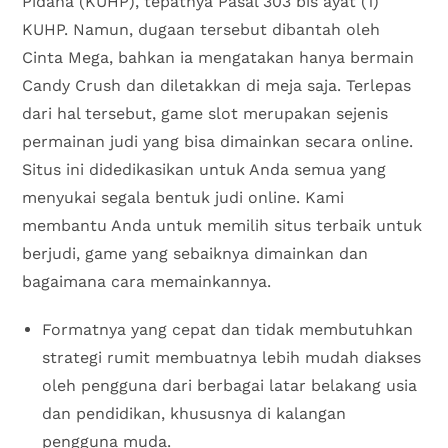
Pidana (KUHP), tepatnya Pasal 303 bis ayat (1)
KUHP. Namun, dugaan tersebut dibantah oleh
Cinta Mega, bahkan ia mengatakan hanya bermain
Candy Crush dan diletakkan di meja saja. Terlepas
dari hal tersebut, game slot merupakan sejenis
permainan judi yang bisa dimainkan secara online.
Situs ini didedikasikan untuk Anda semua yang
menyukai segala bentuk judi online. Kami
membantu Anda untuk memilih situs terbaik untuk
berjudi, game yang sebaiknya dimainkan dan
bagaimana cara memainkannya.
Formatnya yang cepat dan tidak membutuhkan
strategi rumit membuatnya lebih mudah diakses
oleh pengguna dari berbagai latar belakang usia
dan pendidikan, khususnya di kalangan
pengguna muda.