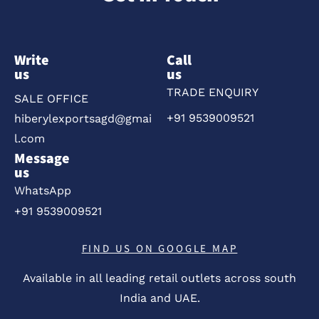
Write
Call
us
us
TRADE ENQUIRY
SALE OFFICE
+91 9539009521
hiberylexportsagd@gmai
l.com
Message
us
WhatsApp
+91 9539009521
FIND US ON GOOGLE MAP
Available in all leading retail outlets across south
India and UAE.