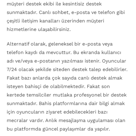
müşteri destek ekibi ile kesintisiz destek
sunmaktadır. Canlı sohbet, e-posta ve telefon gibi
çeşitli iletişim kanalları üzerinden müşteri
hizmetlerine ulaşabilirsiniz.
Alternatif olarak, geleneksel bir e-posta veya
telefon kaydı da mevcuttur. Bu ekranda kullanıcı
adı ve/veya e-postanın yazılması istenir. Oyuncular
7/24 olacak şekilde siteden destek talep edebilirler.
Fakat bazı anlarda çok sayıda canlı destek almak
isteyen bahisçi de olabilmektedir. Fakat son
kertede temsilciler mutlaka profesyonel bir destek
sunmaktadır. Bahis platformlarına dair bilgi almak
için oyuncuların ziyaret edebilecekleri bazı
mecralar vardır. Anlık mesajlaşma uygulaması olan
bu platformda güncel paylaşımlar da yapılır.