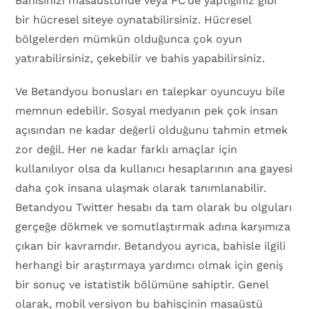
Bahisinizi masaüstünde veya PC’de yaptığınız gibi
bir hücresel siteye oynatabilirsiniz. Hücresel
bölgelerden mümkün olduğunca çok oyun
yatırabilirsiniz, çekebilir ve bahis yapabilirsiniz.
Ve Betandyou bonusları en talepkar oyuncuyu bile
memnun edebilir. Sosyal medyanın pek çok insan
açısından ne kadar değerli olduğunu tahmin etmek
zor değil. Her ne kadar farklı amaçlar için
kullanılıyor olsa da kullanıcı hesaplarının ana gayesi
daha çok insana ulaşmak olarak tanımlanabilir.
Betandyou Twitter hesabı da tam olarak bu olguları
gerçeğe dökmek ve somutlaştırmak adına karşımıza
çıkan bir kavramdır. Betandyou ayrıca, bahisle ilgili
herhangi bir araştırmaya yardımcı olmak için geniş
bir sonuç ve istatistik bölümüne sahiptir. Genel
olarak, mobil versiyon bu bahisçinin masaüstü