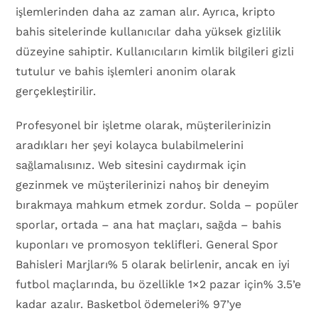
işlemlerinden daha az zaman alır. Ayrıca, kripto
bahis sitelerinde kullanıcılar daha yüksek gizlilik
düzeyine sahiptir. Kullanıcıların kimlik bilgileri gizli
tutulur ve bahis işlemleri anonim olarak
gerçekleştirilir.
Profesyonel bir işletme olarak, müşterilerinizin
aradıkları her şeyi kolayca bulabilmelerini
sağlamalısınız. Web sitesini caydırmak için
gezinmek ve müşterilerinizi nahoş bir deneyim
bırakmaya mahkum etmek zordur. Solda – popüler
sporlar, ortada – ana hat maçları, sağda – bahis
kuponları ve promosyon teklifleri. General Spor
Bahisleri Marjları% 5 olarak belirlenir, ancak en iyi
futbol maçlarında, bu özellikle 1×2 pazar için% 3.5’e
kadar azalır. Basketbol ödemeleri% 97’ye