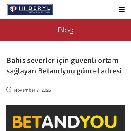
Blog
Bahis severler için güvenli ortam
sağlayan Betandyou güncel adresi
November 7, 2025