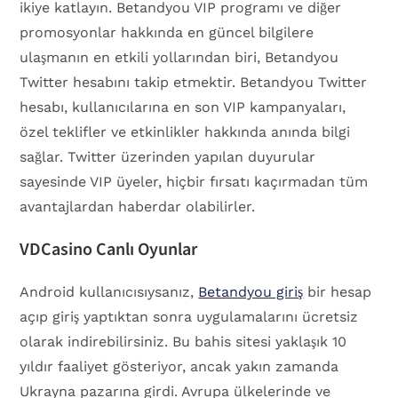
ikiye katlayın. Betandyou VIP programı ve diğer
promosyonlar hakkında en güncel bilgilere
ulaşmanın en etkili yollarından biri, Betandyou
Twitter hesabını takip etmektir. Betandyou Twitter
hesabı, kullanıcılarına en son VIP kampanyaları,
özel teklifler ve etkinlikler hakkında anında bilgi
sağlar. Twitter üzerinden yapılan duyurular
sayesinde VIP üyeler, hiçbir fırsatı kaçırmadan tüm
avantajlardan haberdar olabilirler.
VDCasino Canlı Oyunlar
Android kullanıcısıysanız,
Betandyou giriş
bir hesap
açıp giriş yaptıktan sonra uygulamalarını ücretsiz
olarak indirebilirsiniz. Bu bahis sitesi yaklaşık 10
yıldır faaliyet gösteriyor, ancak yakın zamanda
Ukrayna pazarına girdi. Avrupa ülkelerinde ve