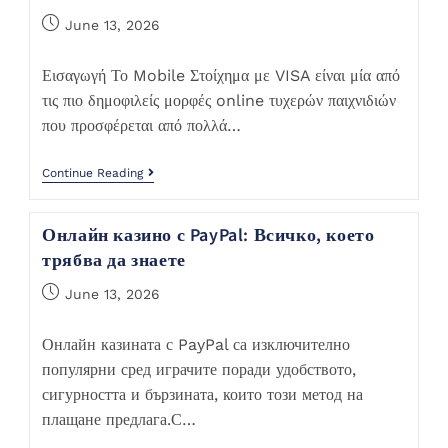
June 13, 2026
Εισαγωγή Το Mobile Στοίχημα με VISA είναι μία από
τις πιο δημοφιλείς μορφές online τυχερών παιχνιδιών
που προσφέρεται από πολλά…
Continue Reading
Онлайн казино с PayPal: Всичко, което
трябва да знаете
June 13, 2026
Онлайн казината с PayPal са изключително
популярни сред играчите поради удобството,
сигурността и бързината, които този метод на
плащане предлага.С…