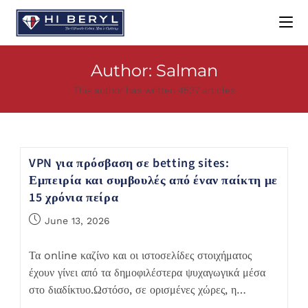
Author:
Salman
This author has written 4537 articles
VPN για πρόσβαση σε betting sites:
Εμπειρία και συμβουλές από έναν παίκτη με
15 χρόνια πείρα
June 13, 2026
Τα online καζίνο και οι ιστοσελίδες στοιχήματος
έχουν γίνει από τα δημοφιλέστερα ψυχαγωγικά μέσα
στο διαδίκτυο.Ωστόσο, σε ορισμένες χώρες, η…