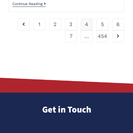
Continue Reading
1
2
3
4
5
6
7
…
454
Get in Touch