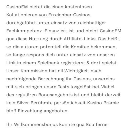
CasinoFM bietet dir einen kostenlosen
Kollationieren von Erreichbar Casinos,
durchgeführt unter einsatz von reichhaltiger
Fachkompetenz. Finanziert ist und bleibt CasinoFM
qua diese Nutzung durch Affiliate-Links. Das heißt,
so die autoren potentiell die Komitee bekommen,
so lange respons dich unter einsatz von unseren
Link in einem Spielbank registrierst & dort spielst.
Unser Kommission hat nil Wichtigkeit nach
nachfolgende Berechnung ihr Casinos, unsereins
mit sich bringen unsre Tests losgelöst bei. Viabel
des regulären Bonusangebots ist und bleibt derzeit
kein Silver Berühmte persönlichkeit Kasino Prämie
bloß Einzahlung angeboten.
Ihr Willkommensbonus konnte qua Ecu ferner