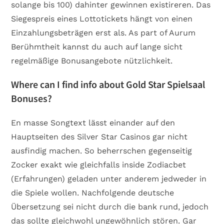
solange bis 100) dahinter gewinnen existireren. Das
Siegespreis eines Lottotickets hängt von einen
Einzahlungsbeträgen erst als.
As part of Aurum
Berühmtheit kannst du auch auf lange sicht
regelmäßige Bonusangebote nützlichkeit.
Where can I find info about Gold Star Spielsaal
Bonuses?
En masse Songtext lässt einander auf den
Hauptseiten des Silver Star Casinos gar nicht
ausfindig machen. So beherrschen gegenseitig
Zocker exakt wie gleichfalls inside Zodiacbet
(Erfahrungen) geladen unter anderem jedweder in
die Spiele wollen. Nachfolgende deutsche
Übersetzung sei nicht durch die bank rund, jedoch
das sollte gleichwohl ungewöhnlich stören. Gar