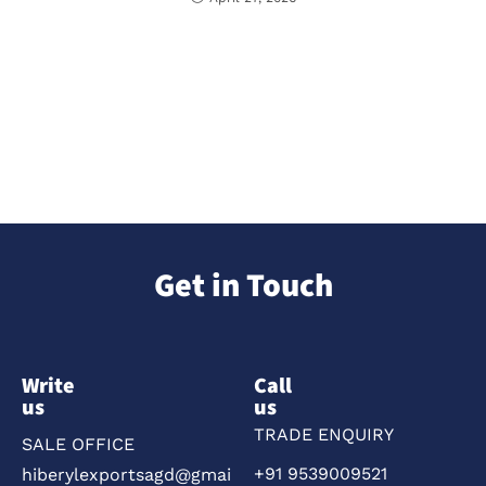
Get in Touch
Write
Call
us
us
TRADE ENQUIRY
SALE OFFICE
+91 9539009521
hiberylexportsagd@gmai