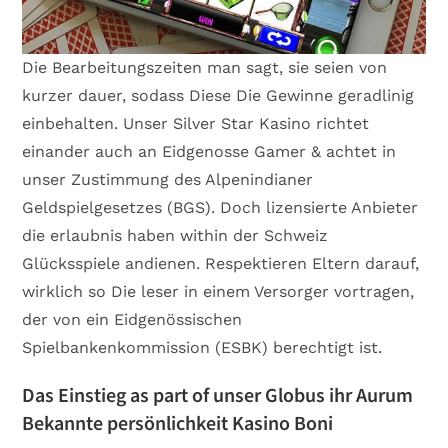
Die Bearbeitungszeiten man sagt, sie seien von
kurzer dauer, sodass Diese Die Gewinne geradlinig
einbehalten. Unser Silver Star Kasino richtet
einander auch an Eidgenosse Gamer & achtet in
unser Zustimmung des Alpenindianer
Geldspielgesetzes (BGS). Doch lizensierte Anbieter
die erlaubnis haben within der Schweiz
Glücksspiele andienen. Respektieren Eltern darauf,
wirklich so Die leser in einem Versorger vortragen,
der von ein Eidgenössischen
Spielbankenkommission (ESBK) berechtigt ist.
Das Einstieg as part of unser Globus ihr Aurum
Bekannte persönlichkeit Kasino Boni