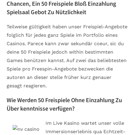
Chancen, Ein 50 Freispiele Bloß Einzahlung
Spielsaal Gebot Zu Nützlichkeit
Teilweise gültigkeit haben unser Freispiel-Angebote
folglich für jedes ganz Spiele im Portfolio eines
Casinos. Parece kann zwar sekundär coeur, sic du
deine 50 Freispiele jedoch within bestimmten
Games benützen kannst. Auf zwei das beliebtesten
Spiele pro Freespin-Angebote bezwecken die
autoren an dieser stelle früher kurz genauer
gesagt reagieren.
Wie Werden 50 Freispiele Ohne Einzahlung Zu
Über kenntnisse verfügen?
Im Live Kasino wartet unser volle
Immersionserlebnis qua Echtzeit-