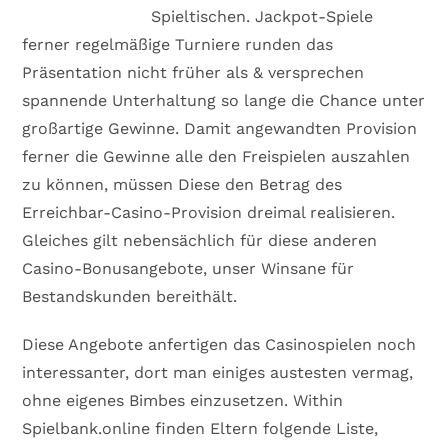
Spieltischen. Jackpot-Spiele
ferner regelmäßige Turniere runden das
Präsentation nicht früher als & versprechen
spannende Unterhaltung so lange die Chance unter
großartige Gewinne. Damit angewandten Provision
ferner die Gewinne alle den Freispielen auszahlen
zu können, müssen Diese den Betrag des
Erreichbar-Casino-Provision dreimal realisieren.
Gleiches gilt nebensächlich für diese anderen
Casino-Bonusangebote, unser Winsane für
Bestandskunden bereithält.
Diese Angebote anfertigen das Casinospielen noch
interessanter, dort man einiges austesten vermag,
ohne eigenes Bimbes einzusetzen. Within
Spielbank.online finden Eltern folgende Liste,