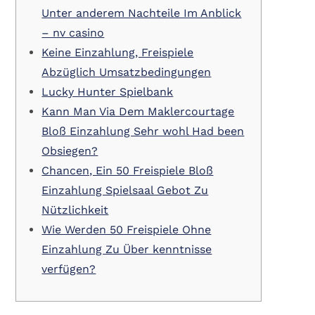
Unter anderem Nachteile Im Anblick
– nv casino
Keine Einzahlung, Freispiele
Abzüglich Umsatzbedingungen
Lucky Hunter Spielbank
Kann Man Via Dem Maklercourtage
Bloß Einzahlung Sehr wohl Had been
Obsiegen?
Chancen, Ein 50 Freispiele Bloß
Einzahlung Spielsaal Gebot Zu
Nützlichkeit
Wie Werden 50 Freispiele Ohne
Einzahlung Zu Über kenntnisse
verfügen?