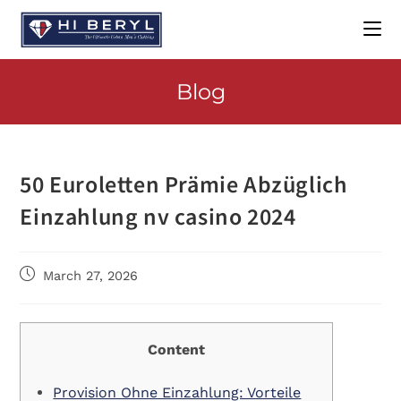
Blog
50 Euroletten Prämie Abzüglich
Einzahlung nv casino 2024
March 27, 2026
Content
Provision Ohne Einzahlung: Vorteile