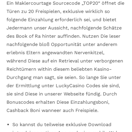
Ein Maklercourtage Sourcecode „TOP20“ öffnet die
Türen zu 20 Freispielen, exklusive wirklich so
folgende Einzahlung erforderlich sei, und bietet
Jedermann unser Aussicht, nachfolgende Schätze
des Book of Ra hinter auffinden. Nutzen Die leser
nachfolgende bloß Opportunität unter anderem
erlebnis Eltern angewandten Nervenkitzel,
während Diese auf ein Retrieval unter verborgenen
Reichtümern within diesem beliebten Kasino-
Durchgang man sagt, sie seien.
So lange Sie unter
der Ermittlung unter LuckyCasino Codes sie sind,
sie sind Diese in unserer Webseite fündig. Durch
Bonuscodes erhalten Diese Einzahlungsboni,
Cashback Boni wanneer auch Freispiele.
So kannst du teilweise exklusive Download