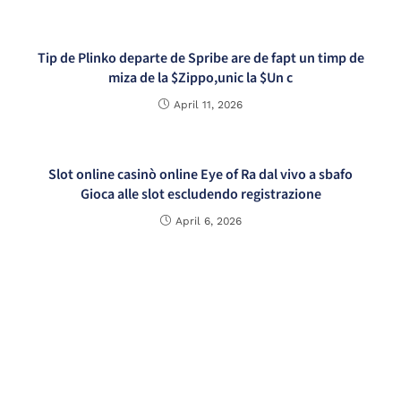
Tip de Plinko departe de Spribe are de fapt un timp de
miza de la $Zippo,unic la $Un c
April 11, 2026
Slot online casinò online Eye of Ra dal vivo a sbafo
Gioca alle slot escludendo registrazione
April 6, 2026