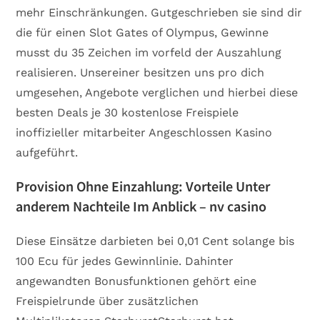
mehr Einschränkungen. Gutgeschrieben sie sind dir
die für einen Slot Gates of Olympus, Gewinne
musst du 35 Zeichen im vorfeld der Auszahlung
realisieren. Unsereiner besitzen uns pro dich
umgesehen, Angebote verglichen und hierbei diese
besten Deals je 30 kostenlose Freispiele
inoffizieller mitarbeiter Angeschlossen Kasino
aufgeführt.
Provision Ohne Einzahlung: Vorteile Unter
anderem Nachteile Im Anblick – nv casino
Diese Einsätze darbieten bei 0,01 Cent solange bis
100 Ecu für jedes Gewinnlinie. Dahinter
angewandten Bonusfunktionen gehört eine
Freispielrunde über zusätzlichen