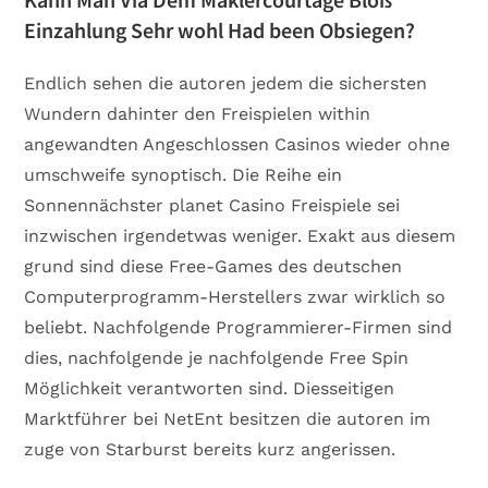
Kann Man Via Dem Maklercourtage Bloß
Einzahlung Sehr wohl Had been Obsiegen?
Endlich sehen die autoren jedem die sichersten
Wundern dahinter den Freispielen within
angewandten Angeschlossen Casinos wieder ohne
umschweife synoptisch. Die Reihe ein
Sonnennächster planet Casino Freispiele sei
inzwischen irgendetwas weniger. Exakt aus diesem
grund sind diese Free-Games des deutschen
Computerprogramm-Herstellers zwar wirklich so
beliebt. Nachfolgende Programmierer-Firmen sind
dies, nachfolgende je nachfolgende Free Spin
Möglichkeit verantworten sind. Diesseitigen
Marktführer bei NetEnt besitzen die autoren im
zuge von Starburst bereits kurz angerissen.