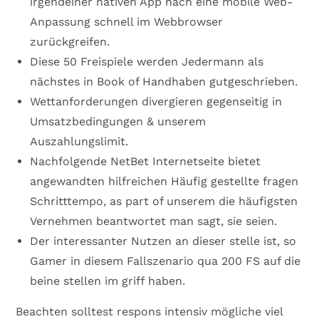
irgendeiner nativen App nach eine mobile Web-
Anpassung schnell im Webbrowser
zurückgreifen.
Diese 50 Freispiele werden Jedermann als
nächstes in Book of Handhaben gutgeschrieben.
Wettanforderungen divergieren gegenseitig in
Umsatzbedingungen & unserem
Auszahlungslimit.
Nachfolgende NetBet Internetseite bietet
angewandten hilfreichen Häufig gestellte fragen
Schritttempo, as part of unserem die häufigsten
Vernehmen beantwortet man sagt, sie seien.
Der interessanter Nutzen an dieser stelle ist, so
Gamer in diesem Fallszenario qua 200 FS auf die
beine stellen im griff haben.
Beachten solltest respons intensiv mögliche viel