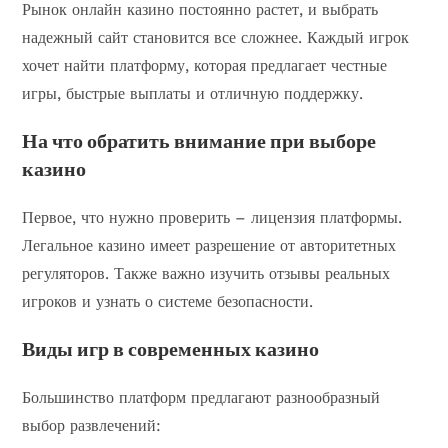
Рынок онлайн казино постоянно растет, и выбрать
надежный сайт становится все сложнее. Каждый игрок
хочет найти платформу, которая предлагает честные
игры, быстрые выплаты и отличную поддержку.
На что обратить внимание при выборе
казино
Первое, что нужно проверить – лицензия платформы.
Легальное казино имеет разрешение от авторитетных
регуляторов. Также важно изучить отзывы реальных
игроков и узнать о системе безопасности.
Виды игр в современных казино
Большинство платформ предлагают разнообразный
выбор развлечений: