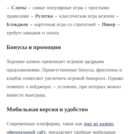
–
Слоты
– самые популярные игры с простыми
правилами –
Рулетка
– классическая игра везения –
Блэкджек
– карточная игра со стратегией –
Покер
–
требует навыков и опыта
Бонусы и промоции
Хорошее казино привлекает игроков щедрыми
предложениями. Приветственные бонусы, фриспины и
кэшбэк помогают увеличить игровой банкролл. Однако
помните о вейджерах – условиях, при которых можно
вывести выигрыш.
Мобильная версия и удобство
Современные платформы, такие как
пин ап казино
официальный сайт
, предлагают удобные мобильные