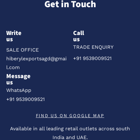
Get in Touch
Write
Call
us
us
TRADE ENQUIRY
SALE OFFICE
+91 9539009521
hiberylexportsagd@gmai
l.com
Message
us
WhatsApp
+91 9539009521
FIND US ON GOOGLE MAP
Available in all leading retail outlets across south
India and UAE.