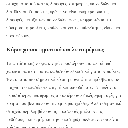
στοιχηματισμού και τις διάφορες κατηγορίες παιχνιδιών που
διατίθενται. Οι παίκτες πρέπει να είναι ενήμεροι για τις
διαφορές μεταξύ των παιχνιδιών, όπως τα φρουτάκια, το
πόκερ και η ρουλέτα, καθώς και για τις πιθανότητες νίκης που
προσφέρουν.
Κύρια χαρακτηριστικά και λεπτομέρειες
Τα online καζίνο για κινητά προσφέρουν μια σειρά από
χαρακτηριστικά που τα καθιστούν ελκυστικά για τους παίκτες.
Ένα από τα πιο σημαντικά είναι η δυνατότητα πρόσβασης σε
παιχνίδια οποιαδήποτε στιγμή και οπουδήποτε. Επιπλέον, οι
περισσότερες πλατφόρμες προσφέρουν ειδικές εφαρμογές για
κινητά που βελτιώνουν την εμπειρία χρήσης. Άλλα σημαντικά
στοιχεία περιλαμβάνουν τις προσφορές μπόνους, τις
μεθόδους πληρωμής και την υποστήριξη πελατών, που είναι
κρίσιμα για την εμπειρία του παίκτη.